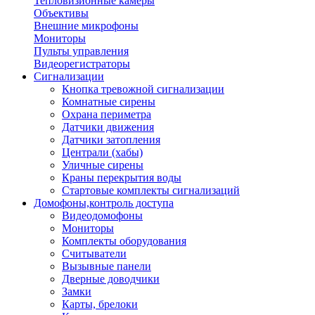
Тепловизионные камеры
Объективы
Внешние микрофоны
Мониторы
Пульты управления
Видеорегистраторы
Сигнализации
Кнопка тревожной сигнализации
Комнатные сирены
Охрана периметра
Датчики движения
Датчики затопления
Централи (хабы)
Уличные сирены
Краны перекрытия воды
Стартовые комплекты сигнализаций
Домофоны,контроль доступа
Видеодомофоны
Мониторы
Комплекты оборудования
Считыватели
Вызывные панели
Дверные доводчики
Замки
Карты, брелоки