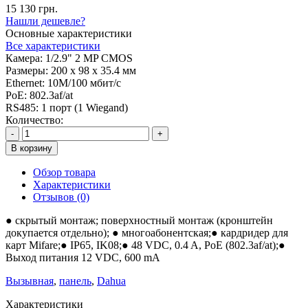
15 130 грн.
Нашли дешевле?
Основные характеристики
Все характеристики
Камера:
1/2.9" 2 MP CMOS
Размеры:
200 x 98 x 35.4 мм
Ethernet:
10M/100 мбит/с
PoE:
802.3af/at
RS485:
1 порт (1 Wiegand)
Количество:
-
+
В корзину
Обзор товара
Характеристики
Отзывов (0)
● скрытый монтаж; поверхностный монтаж (кронштейн
докупается отдельно); ● многоабонентская;● кардридер для
карт Mifare;● IP65, IK08;● 48 VDC, 0.4 A, PoE (802.3af/at);●
Выход питания 12 VDC, 600 mA
Вызывная
,
панель
,
Dahua
Характеристики