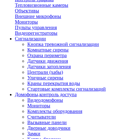
Тепловизионные камеры
Объективы
Внешние микрофоны
Мониторы
Пульты управления
Видеорегистраторы
Сигнализации
Кнопка тревожной сигнализации
Комнатные сирены
Охрана периметра
Датчики движения
Датчики затопления
Централи (хабы)
Уличные сирены
Краны перекрытия воды
Стартовые комплекты сигнализаций
Домофоны,контроль доступа
Видеодомофоны
Мониторы
Комплекты оборудования
Считыватели
Вызывные панели
Дверные доводчики
Замки