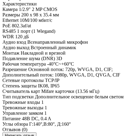
Характеристики
Камера
1/2.9" 2 MP CMOS
Размеры
200 x 98 x 35.4 мм
Ethernet
10M/100 мбит/с
PoE
802.3af/at
RS485
1 порт (1 Wiegand)
WDR
120 дБ
Аудио вход
Всенаправленный микрофон
Аудио выход
Встроенный динамик
Монтаж
Накладной и врезной
Подавление шума (DNR)
3D
Рабочая температура
-40°C~+60°C
Разрешение
Основной поток: 720p, WVGA, D1, CIF;
Дополнительный поток: 1080p, WVGA, D1, QVGA, CIF
Сетевые протоколы
TCP/IP
Степень защиты
IK08, IP65
Считыватель карт
Mifare карточки (13.56 мГц)
Тип подсветки
Дополнительное освещение белым светом
Тревожные входы
1
Тревожные выходы
1
Управление замком
1
Питание
48В DC, 0.4 A
Углы обзора
Г:140°,В:80°, Д:160°
Отзывов (0)
Написать отзыв