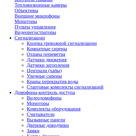
Тепловизионные камеры
Объективы
Внешние микрофоны
Мониторы
Пульты управления
Видеорегистраторы
Сигнализации
Кнопка тревожной сигнализации
Комнатные сирены
Охрана периметра
Датчики движения
Датчики затопления
Централи (хабы)
Уличные сирены
Краны перекрытия воды
Стартовые комплекты сигнализаций
Домофоны,контроль доступа
Видеодомофоны
Мониторы
Комплекты оборудования
Считыватели
Вызывные панели
Дверные доводчики
Замки