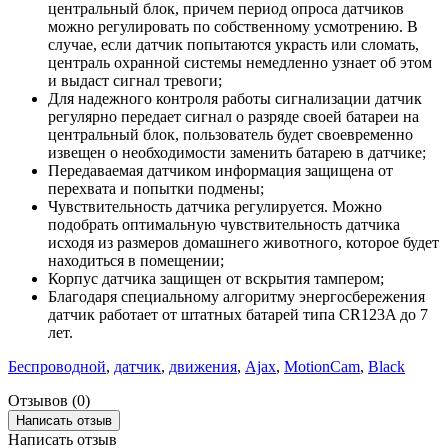
центральный блок, причем период опроса датчиков
можно регулировать по собственному усмотрению. В
случае, если датчик попытаются украсть или сломать,
централь охранной системы немедленно узнает об этом
и выдаст сигнал тревоги;
Для надежного контроля работы сигнализации датчик
регулярно передает сигнал о разряде своей батареи на
центральный блок, пользователь будет своевременно
извещен о необходимости заменить батарею в датчике;
Передаваемая датчиком информация защищена от
перехвата и попытки подмены;
Чувствительность датчика регулируется. Можно
подобрать оптимальную чувствительность датчика
исходя из размеров домашнего животного, которое будет
находиться в помещении;
Корпус датчика защищен от вскрытия тампером;
Благодаря специальному алгоритму энергосбережения
датчик работает от штатных батарей типа CR123A до 7
лет.
Беспроводной
,
датчик
,
движения
,
Ajax
,
MotionCam
,
Black
Отзывов (0)
Написать отзыв
Написать отзыв