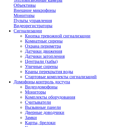
Тепловизионные камеры
Объективы
Внешние микрофоны
Мониторы
Пульты управления
Видеорегистраторы
Сигнализации
Кнопка тревожной сигнализации
Комнатные сирены
Охрана периметра
Датчики движения
Датчики затопления
Централи (хабы)
Уличные сирены
Краны перекрытия воды
Стартовые комплекты сигнализаций
Домофоны,контроль доступа
Видеодомофоны
Мониторы
Комплекты оборудования
Считыватели
Вызывные панели
Дверные доводчики
Замки
Карты, брелоки