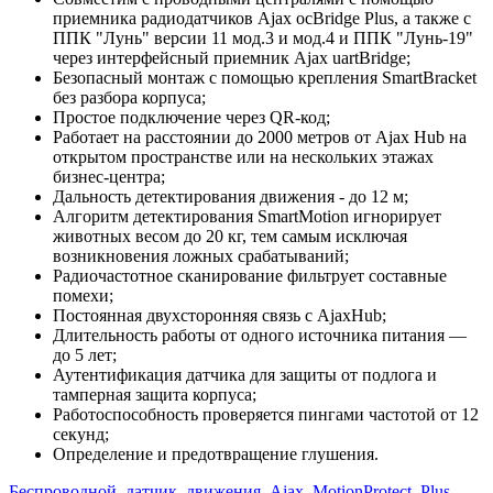
приемника радиодатчиков Ajax ocBridge Plus, а также с
ППК "Лунь" версии 11 мод.3 и мод.4 и ППК "Лунь-19"
через интерфейсный приемник Ajax uartBridge;
Безопасный монтаж с помощью крепления SmartBracket
без разбора корпуса;
Простое подключение через QR-код;
Работает на расстоянии до 2000 метров от Ajax Hub на
открытом пространстве или на нескольких этажах
бизнес-центра;
Дальность детектирования движения - до 12 м;
Алгоритм детектирования SmartMotion игнорирует
животных весом до 20 кг, тем самым исключая
возникновения ложных срабатываний;
Радиочастотное сканирование фильтрует составные
помехи;
Постоянная двухсторонняя связь с AjaxHub;
Длительность работы от одного источника питания —
до 5 лет;
Аутентификация датчика для защиты от подлога и
тамперная защита корпуса;
Работоспособность проверяется пингами частотой от 12
секунд;
Определение и предотвращение глушения.
Беспроводной
,
датчик
,
движения
,
Ajax
,
MotionProtect
,
Plus
,