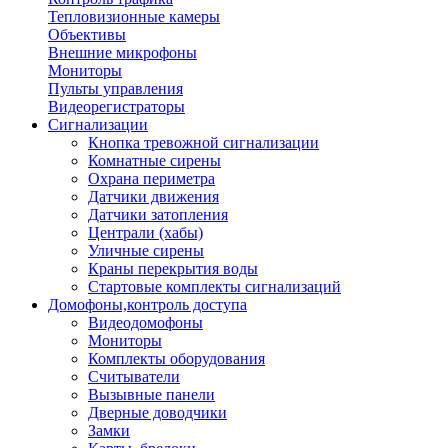
Тепловизионные камеры
Объективы
Внешние микрофоны
Мониторы
Пульты управления
Видеорегистраторы
Сигнализации
Кнопка тревожной сигнализации
Комнатные сирены
Охрана периметра
Датчики движения
Датчики затопления
Централи (хабы)
Уличные сирены
Краны перекрытия воды
Стартовые комплекты сигнализаций
Домофоны,контроль доступа
Видеодомофоны
Мониторы
Комплекты оборудования
Считыватели
Вызывные панели
Дверные доводчики
Замки