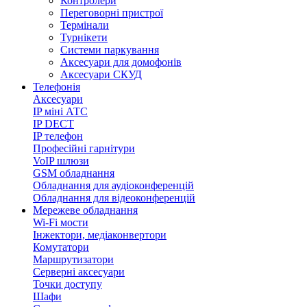
Контролери
Переговорні пристрої
Термінали
Турнікети
Системи паркування
Аксесуари для домофонів
Аксесуари СКУД
Телефонія
Аксесуари
IP міні АТС
IP DECT
IP телефон
Професійні гарнітури
VoIP шлюзи
GSM обладнання
Обладнання для аудіоконференцій
Обладнання для відеоконференцій
Мережеве обладнання
Wi-Fi мости
Інжектори, медіаконвертори
Комутатори
Маршрутизатори
Серверні аксесуари
Точки доступу
Шафи