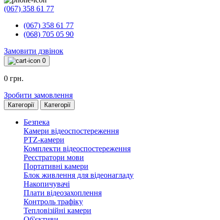
(067) 358 61 77
(067) 358 61 77
(068) 705 05 90
Замовити дзвінок
0
0 грн.
Зробити замовлення
Категорії
Категорії
Безпека
Камери відеоспостереження
PTZ-камери
Комплекти відеоспостереження
Реєстратори мови
Портативні камери
Блок живлення для відеонагладу
Накопичувачі
Плати відеозахоплення
Контроль трафіку
Тепловізійні камери
Об'єктиви