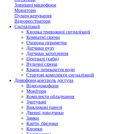
Зовнішні мікрофони
Монитори
Пульти керування
Відеореєстратори
Сигналізації
Кнопка тривожної сигналізації
Комнатні сірени
Охорона периметра
Датчики руху
Датчики затоплення
Централі (хаби)
Вуличні сірени
Крани перекриття води
Стартові комплекти сигналізацій
Домофони,контроль доступа
Відеодомофони
Монітори
Комплекти обладнання
Зчитувачі
Викликові панелі
Дверні доводчики
Замки
Карти, брелоки
Кнопки