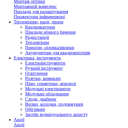
Монтаж оптики
Монтажний комплекс
Прилади для налаштування
Прожектори інфрачервоні
Тепловізори, раціі, дрони
Квадрокоптери
Прилади нічного бачення
Радіостанції
Тепловізори
Приціли, ціловказівники
Акумулятори для квадрокоптерів
Електрика, інструменти
Електроінструменти
Ручний інструмент
Освітлення
Розетки, вимикачі
Піни, герметики, аерозолі
Модульні електрощити
Модульне обладнання
Сходи, драбини
Вилки, колодки, подовжувачі
Обігрівачі
Засоби індивідуального захисту
Акції
Акції