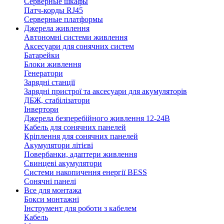
Серверные шкафы
Патч-корды RJ45
Серверные платформы
Джерела живлення
Автономні системи живлення
Аксесуари для сонячних систем
Батарейки
Блоки живлення
Генератори
Зарядні станції
Зарядні пристрої та аксесуари для акумуляторів
ДБЖ, стабілізатори
Інвертори
Джерела безперебійного живлення 12-24В
Кабель для сонячних панелей
Кріплення для сонячних панелей
Акумулятори літієві
Повербанки, адаптери живлення
Свинцеві акумулятори
Системи накопичення енергії BESS
Сонячні панелі
Все для монтажа
Бокси монтажні
Інструмент для роботи з кабелем
Кабель