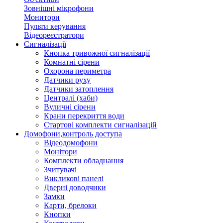
Зовнішні мікрофони
Монитори
Пульти керування
Відеореєстратори
Сигналізації
Кнопка тривожної сигналізації
Комнатні сірени
Охорона периметра
Датчики руху
Датчики затоплення
Централі (хаби)
Вуличні сірени
Крани перекриття води
Стартові комплекти сигналізацій
Домофони,контроль доступа
Відеодомофони
Монітори
Комплекти обладнання
Зчитувачі
Викликові панелі
Дверні доводчики
Замки
Карти, брелоки
Кнопки