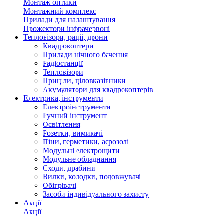
Монтаж оптики
Монтажний комплекс
Прилади для налаштування
Прожектори інфрачервоні
Тепловізори, раціі, дрони
Квадрокоптери
Прилади нічного бачення
Радіостанції
Тепловізори
Приціли, ціловказівники
Акумулятори для квадрокоптерів
Електрика, інструменти
Електроінструменти
Ручний інструмент
Освітлення
Розетки, вимикачі
Піни, герметики, аерозолі
Модульні електрощити
Модульне обладнання
Сходи, драбини
Вилки, колодки, подовжувачі
Обігрівачі
Засоби індивідуального захисту
Акції
Акції