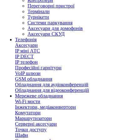
Контролери
Переговорні пристрої
Термінали
Турнікети
Системи паркування
Аксесуари для домофонів
Аксесуари СКУД
Телефонія
Аксесуари
IP міні АТС
IP DECT
IP телефон
Професійні гарнітури
VoIP шлюзи
GSM обладнання
Обладнання для аудіоконференцій
Обладнання для відеоконференцій
Мережеве обладнання
Wi-Fi мости
Інжектори, медіаконвертори
Комутатори
Маршрутизатори
Серверні аксесуари
Точки доступу
Шафи