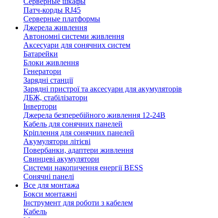
Серверные шкафы
Патч-корды RJ45
Серверные платформы
Джерела живлення
Автономні системи живлення
Аксесуари для сонячних систем
Батарейки
Блоки живлення
Генератори
Зарядні станції
Зарядні пристрої та аксесуари для акумуляторів
ДБЖ, стабілізатори
Інвертори
Джерела безперебійного живлення 12-24В
Кабель для сонячних панелей
Кріплення для сонячних панелей
Акумулятори літієві
Повербанки, адаптери живлення
Свинцеві акумулятори
Системи накопичення енергії BESS
Сонячні панелі
Все для монтажа
Бокси монтажні
Інструмент для роботи з кабелем
Кабель