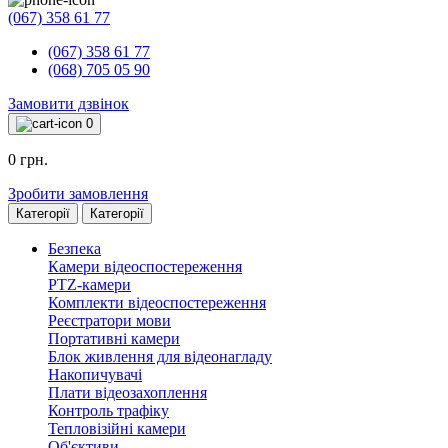
(067) 358 61 77
(067) 358 61 77
(068) 705 05 90
Замовити дзвінок
0
0 грн.
Зробити замовлення
Категорії
Категорії
Безпека
Камери відеоспостереження
PTZ-камери
Комплекти відеоспостереження
Реєстратори мови
Портативні камери
Блок живлення для відеонагладу
Накопичувачі
Плати відеозахоплення
Контроль трафіку
Тепловізійні камери
Об'єктиви