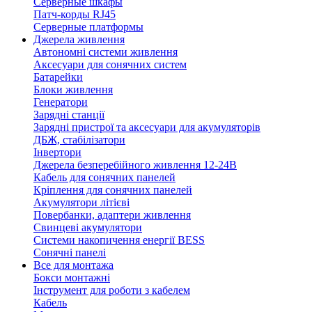
Серверные шкафы
Патч-корды RJ45
Серверные платформы
Джерела живлення
Автономні системи живлення
Аксесуари для сонячних систем
Батарейки
Блоки живлення
Генератори
Зарядні станції
Зарядні пристрої та аксесуари для акумуляторів
ДБЖ, стабілізатори
Інвертори
Джерела безперебійного живлення 12-24В
Кабель для сонячних панелей
Кріплення для сонячних панелей
Акумулятори літієві
Повербанки, адаптери живлення
Свинцеві акумулятори
Системи накопичення енергії BESS
Сонячні панелі
Все для монтажа
Бокси монтажні
Інструмент для роботи з кабелем
Кабель