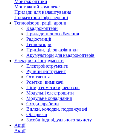
Монтаж оптики
Монтажний комплекс
Прилади для налаштування
Прожектори інфрачервоні
Тепловізори, раціі, дрони
Квадрокоптери
Прилади нічного бачення
Радіостанції
Тепловізори
Приціли, ціловказівники
Акумулятори для квадрокоптерів
Електрика, інструменти
Електроінструменти
Ручний інструмент
Освітлення
Розетки, вимикачі
Піни, герметики, аерозолі
Модульні електрощити
Модульне обладнання
Сходи, драбини
Вилки, колодки, подовжувачі
Обігрівачі
Засоби індивідуального захисту
Акції
Акції