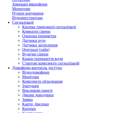
Зовнішні мікрофони
Монитори
Пульти керування
Відеореєстратори
Сигналізації
Кнопка тривожної сигналізації
Комнатні сірени
Охорона периметра
Датчики руху
Датчики затоплення
Централі (хаби)
Вуличні сірени
Крани перекриття води
Стартові комплекти сигналізацій
Домофони,контроль доступа
Відеодомофони
Монітори
Комплекти обладнання
Зчитувачі
Викликові панелі
Дверні доводчики
Замки
Карти, брелоки
Кнопки