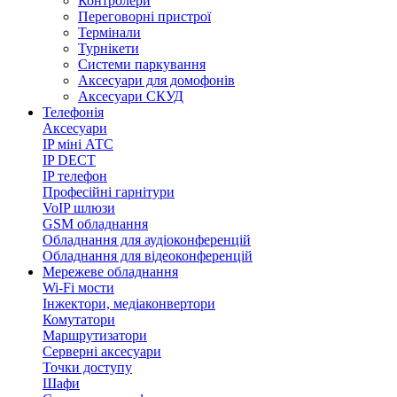
Контролери
Переговорні пристрої
Термінали
Турнікети
Системи паркування
Аксесуари для домофонів
Аксесуари СКУД
Телефонія
Аксесуари
IP міні АТС
IP DECT
IP телефон
Професійні гарнітури
VoIP шлюзи
GSM обладнання
Обладнання для аудіоконференцій
Обладнання для відеоконференцій
Мережеве обладнання
Wi-Fi мости
Інжектори, медіаконвертори
Комутатори
Маршрутизатори
Серверні аксесуари
Точки доступу
Шафи