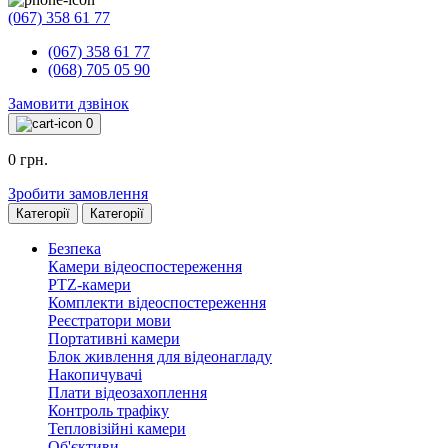
(067) 358 61 77
(067) 358 61 77
(068) 705 05 90
Замовити дзвінок
0
0 грн.
Зробити замовлення
Категорії
Категорії
Безпека
Камери відеоспостереження
PTZ-камери
Комплекти відеоспостереження
Реєстратори мови
Портативні камери
Блок живлення для відеонагладу
Накопичувачі
Плати відеозахоплення
Контроль трафіку
Тепловізійні камери
Об'єктиви