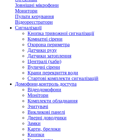
Зовнішні мікрофони
Монитори
Пульти керування
Відеореєстратори
Сигналізації
Кнопка тривожної сигналізації
Комнатні сірени
Охорона периметра
Датчики руху
Датчики затоплення
Централі (хаби)
Вуличні сірени
Крани перекриття води
Стартові комплекти сигналізацій
Домофони,контроль доступа
Відеодомофони
Монітори
Комплекти обладнання
Зчитувачі
Викликові панелі
Дверні доводчики
Замки
Карти, брелоки
Кнопки