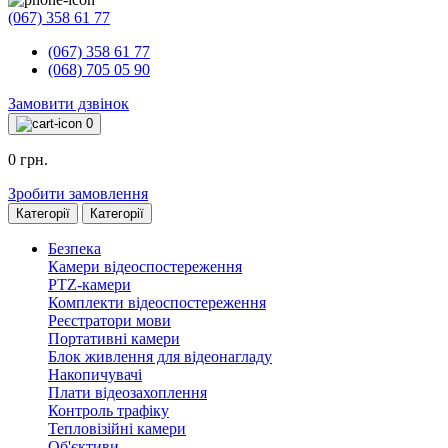
(067) 358 61 77
(067) 358 61 77
(068) 705 05 90
Замовити дзвінок
0
0 грн.
Зробити замовлення
Категорії
Категорії
Безпека
Камери відеоспостереження
PTZ-камери
Комплекти відеоспостереження
Реєстратори мови
Портативні камери
Блок живлення для відеонагладу
Накопичувачі
Плати відеозахоплення
Контроль трафіку
Тепловізійні камери
Об'єктиви