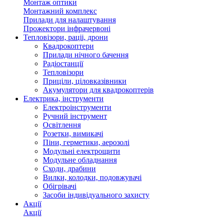
Монтаж оптики
Монтажний комплекс
Прилади для налаштування
Прожектори інфрачервоні
Тепловізори, раціі, дрони
Квадрокоптери
Прилади нічного бачення
Радіостанції
Тепловізори
Приціли, ціловказівники
Акумулятори для квадрокоптерів
Електрика, інструменти
Електроінструменти
Ручний інструмент
Освітлення
Розетки, вимикачі
Піни, герметики, аерозолі
Модульні електрощити
Модульне обладнання
Сходи, драбини
Вилки, колодки, подовжувачі
Обігрівачі
Засоби індивідуального захисту
Акції
Акції