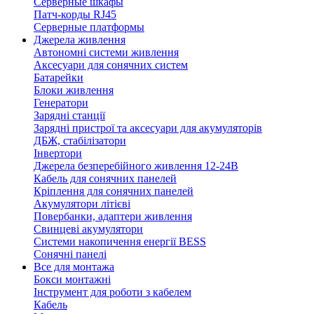
Серверные шкафы
Патч-корды RJ45
Серверные платформы
Джерела живлення
Автономні системи живлення
Аксесуари для сонячних систем
Батарейки
Блоки живлення
Генератори
Зарядні станції
Зарядні пристрої та аксесуари для акумуляторів
ДБЖ, стабілізатори
Інвертори
Джерела безперебійного живлення 12-24В
Кабель для сонячних панелей
Кріплення для сонячних панелей
Акумулятори літієві
Повербанки, адаптери живлення
Свинцеві акумулятори
Системи накопичення енергії BESS
Сонячні панелі
Все для монтажа
Бокси монтажні
Інструмент для роботи з кабелем
Кабель