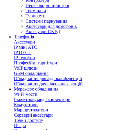
Контролери
Переговорні пристрої
Термінали
Турнікети
Системи паркування
Аксесуари для домофонів
Аксесуари СКУД
Телефонія
Аксесуари
IP міні АТС
IP DECT
IP телефон
Професійні гарнітури
VoIP шлюзи
GSM обладнання
Обладнання для аудіоконференцій
Обладнання для відеоконференцій
Мережеве обладнання
Wi-Fi мости
Інжектори, медіаконвертори
Комутатори
Маршрутизатори
Серверні аксесуари
Точки доступу
Шафи