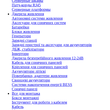
Серверные шкафы
Патч-корды RJ45
Серверные платформы
Джерела живлення
Автономні системи живлення
Аксесуари для сонячних систем
Батарейки
Блоки живлення
Генератори
Зарядні станції
Зарядні пристрої та аксесуари для акумуляторів
ДБЖ, стабілізатори
Інвертори
Джерела безперебійного живлення 12-24В
Кабель для сонячних панелей
Кріплення для сонячних панелей
Акумулятори літієві
Повербанки, адаптери живлення
Свинцеві акумулятори
Системи накопичення енергії BESS
Сонячні панелі
Все для монтажа
Бокси монтажні
Інструмент для роботи з кабелем
Кабель