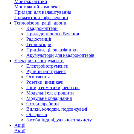
Монтаж оптики
Монтажний комплекс
Прилади для налаштування
Прожектори інфрачервоні
Тепловізори, раціі, дрони
Квадрокоптери
Прилади нічного бачення
Радіостанції
Тепловізори
Приціли, ціловказівники
Акумулятори для квадрокоптерів
Електрика, інструменти
Електроінструменти
Ручний інструмент
Освітлення
Розетки, вимикачі
Піни, герметики, аерозолі
Модульні електрощити
Модульне обладнання
Сходи, драбини
Вилки, колодки, подовжувачі
Обігрівачі
Засоби індивідуального захисту
Акції
Акції