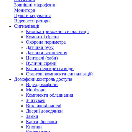
Зовнішні мікрофони
Монитори
Пульти керування
Відеореєстратори
Сигналізації
Кнопка тривожної сигналізації
Комнатні сірени
Охорона периметра
Датчики руху
Датчики затоплення
Централі (хаби)
Вуличні сірени
Крани перекриття води
Стартові комплекти сигналізацій
Домофони,контроль доступа
Відеодомофони
Монітори
Комплекти обладнання
Зчитувачі
Викликові панелі
Дверні доводчики
Замки
Карти, брелоки
Кнопки