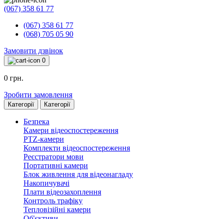
(067) 358 61 77
(067) 358 61 77
(068) 705 05 90
Замовити дзвінок
0
0 грн.
Зробити замовлення
Категорії
Категорії
Безпека
Камери відеоспостереження
PTZ-камери
Комплекти відеоспостереження
Реєстратори мови
Портативні камери
Блок живлення для відеонагладу
Накопичувачі
Плати відеозахоплення
Контроль трафіку
Тепловізійні камери
Об'єктиви