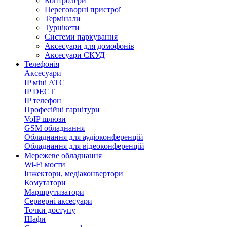
Контролери
Переговорні пристрої
Термінали
Турнікети
Системи паркування
Аксесуари для домофонів
Аксесуари СКУД
Телефонія
Аксесуари
IP міні АТС
IP DECT
IP телефон
Професійні гарнітури
VoIP шлюзи
GSM обладнання
Обладнання для аудіоконференцій
Обладнання для відеоконференцій
Мережеве обладнання
Wi-Fi мости
Інжектори, медіаконвертори
Комутатори
Маршрутизатори
Серверні аксесуари
Точки доступу
Шафи