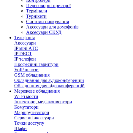
Контролери
Переговорні пристрої
Термінали
Турнікети
Системи паркування
Аксесуари для домофонів
Аксесуари СКУД
Телефонія
Аксесуари
IP міні АТС
IP DECT
IP телефон
Професійні гарнітури
VoIP шлюзи
GSM обладнання
Обладнання для аудіоконференцій
Обладнання для відеоконференцій
Мережеве обладнання
Wi-Fi мости
Інжектори, медіаконвертори
Комутатори
Маршрутизатори
Серверні аксесуари
Точки доступу
Шафи