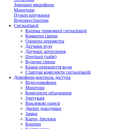
Зовнішні мікрофони
Монитори
Пульти керування
Відеореєстратори
Сигналізації
Кнопка тривожної сигналізації
Комнатні сірени
Охорона периметра
Датчики руху
Датчики затоплення
Централі (хаби)
Вуличні сірени
Крани перекриття води
Стартові комплекти сигналізацій
Домофони,контроль доступа
Відеодомофони
Монітори
Комплекти обладнання
Зчитувачі
Викликові панелі
Дверні доводчики
Замки
Карти, брелоки
Кнопки