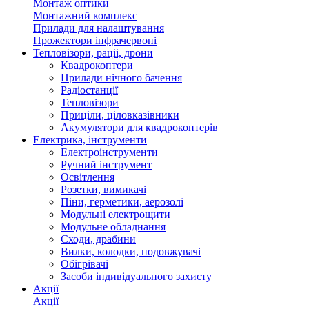
Монтаж оптики
Монтажний комплекс
Прилади для налаштування
Прожектори інфрачервоні
Тепловізори, раціі, дрони
Квадрокоптери
Прилади нічного бачення
Радіостанції
Тепловізори
Приціли, ціловказівники
Акумулятори для квадрокоптерів
Електрика, інструменти
Електроінструменти
Ручний інструмент
Освітлення
Розетки, вимикачі
Піни, герметики, аерозолі
Модульні електрощити
Модульне обладнання
Сходи, драбини
Вилки, колодки, подовжувачі
Обігрівачі
Засоби індивідуального захисту
Акції
Акції