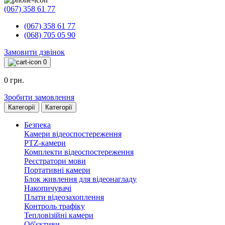
(067) 358 61 77
(067) 358 61 77
(068) 705 05 90
Замовити дзвінок
0
0 грн.
Зробити замовлення
Категорії
Категорії
Безпека
Камери відеоспостереження
PTZ-камери
Комплекти відеоспостереження
Реєстратори мови
Портативні камери
Блок живлення для відеонагладу
Накопичувачі
Плати відеозахоплення
Контроль трафіку
Тепловізійні камери
Об'єктиви