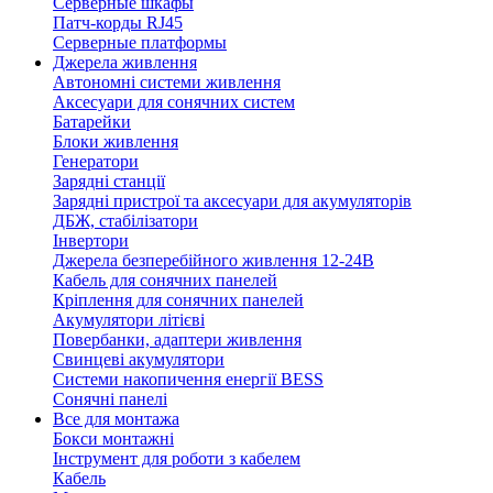
Серверные шкафы
Патч-корды RJ45
Серверные платформы
Джерела живлення
Автономні системи живлення
Аксесуари для сонячних систем
Батарейки
Блоки живлення
Генератори
Зарядні станції
Зарядні пристрої та аксесуари для акумуляторів
ДБЖ, стабілізатори
Інвертори
Джерела безперебійного живлення 12-24В
Кабель для сонячних панелей
Кріплення для сонячних панелей
Акумулятори літієві
Повербанки, адаптери живлення
Свинцеві акумулятори
Системи накопичення енергії BESS
Сонячні панелі
Все для монтажа
Бокси монтажні
Інструмент для роботи з кабелем
Кабель