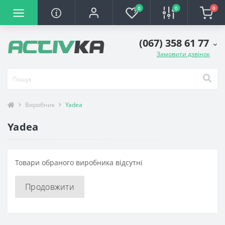
0
0
0
(067) 358 61 77
Замовити дзвінок
Виробник
Yadea
Yadea
Товари обраного виробника відсутні
Продовжити