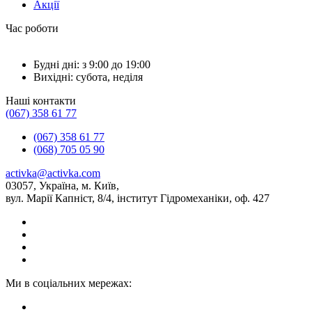
Акції
Час роботи
Будні дні: з 9:00 до 19:00
Вихідні: субота, неділя
Наші контакти
(067) 358 61 77
(067) 358 61 77
(068) 705 05 90
activka@activka.com
03057, Україна, м. Київ,
вул. Марії Капніст, 8/4, інститут Гідромеханіки, оф. 427
Ми в соціальних мережах: