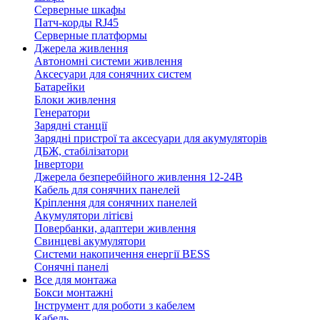
Серверные шкафы
Патч-корды RJ45
Серверные платформы
Джерела живлення
Автономні системи живлення
Аксесуари для сонячних систем
Батарейки
Блоки живлення
Генератори
Зарядні станції
Зарядні пристрої та аксесуари для акумуляторів
ДБЖ, стабілізатори
Інвертори
Джерела безперебійного живлення 12-24В
Кабель для сонячних панелей
Кріплення для сонячних панелей
Акумулятори літієві
Повербанки, адаптери живлення
Свинцеві акумулятори
Системи накопичення енергії BESS
Сонячні панелі
Все для монтажа
Бокси монтажні
Інструмент для роботи з кабелем
Кабель