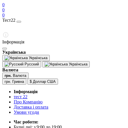
0
0
0
Тест22
Інформація
Українська
Українська
Русский
Українська
Валюта
грн.
Валюта
грн. Гривна
$ Доллар США
Інформація
тест 22
Про Компанію
Доставка і оплата
Умови угоди
Час роботи:
Будні дні: з 9:00 до 19:00