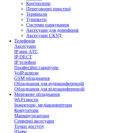
Контролери
Переговорні пристрої
Термінали
Турнікети
Системи паркування
Аксесуари для домофонів
Аксесуари СКУД
Телефонія
Аксесуари
IP міні АТС
IP DECT
IP телефон
Професійні гарнітури
VoIP шлюзи
GSM обладнання
Обладнання для аудіоконференцій
Обладнання для відеоконференцій
Мережеве обладнання
Wi-Fi мости
Інжектори, медіаконвертори
Комутатори
Маршрутизатори
Серверні аксесуари
Точки доступу
Шафи