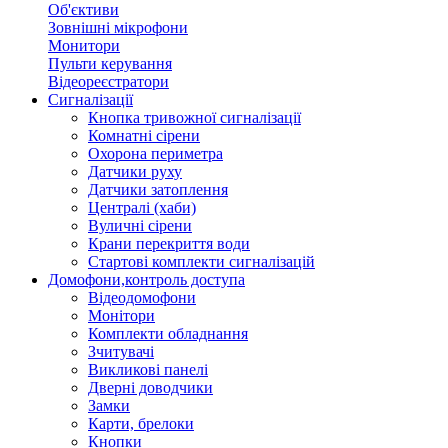
Об'єктиви
Зовнішні мікрофони
Монитори
Пульти керування
Відеореєстратори
Сигналізації
Кнопка тривожної сигналізації
Комнатні сірени
Охорона периметра
Датчики руху
Датчики затоплення
Централі (хаби)
Вуличні сірени
Крани перекриття води
Стартові комплекти сигналізацій
Домофони,контроль доступа
Відеодомофони
Монітори
Комплекти обладнання
Зчитувачі
Викликові панелі
Дверні доводчики
Замки
Карти, брелоки
Кнопки