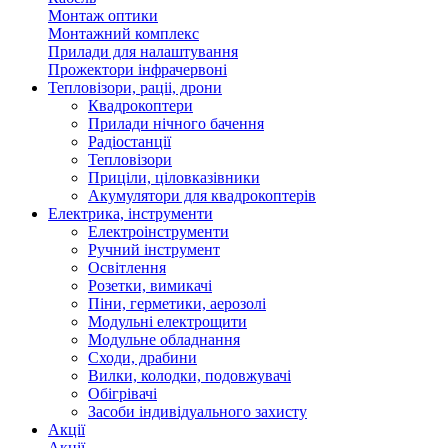
Монтаж оптики
Монтажний комплекс
Прилади для налаштування
Прожектори інфрачервоні
Тепловізори, раціі, дрони
Квадрокоптери
Прилади нічного бачення
Радіостанції
Тепловізори
Приціли, ціловказівники
Акумулятори для квадрокоптерів
Електрика, інструменти
Електроінструменти
Ручний інструмент
Освітлення
Розетки, вимикачі
Піни, герметики, аерозолі
Модульні електрощити
Модульне обладнання
Сходи, драбини
Вилки, колодки, подовжувачі
Обігрівачі
Засоби індивідуального захисту
Акції
Акції