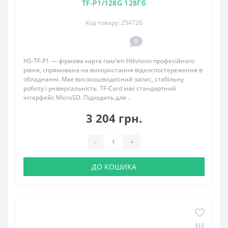
TF-P1/128G 128Гб
Код товару: 254726
0
HS-TF-P1 — фірмова карта пам'яті Hikvision професійного
рівня, спрямована на використання відеоспостереження в
обладнанні. Має високошвидкісний запис, стабільну
роботу і універсальність. TF-Card має стандартний
інтерфейс MicroSD. Підходить для ..
3 204 грн.
-
+
ДО КОШИКА