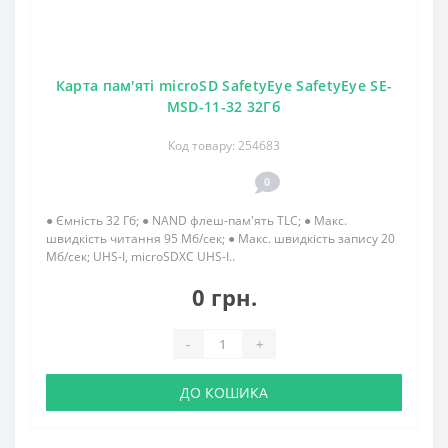
Карта пам'яті microSD SafetyEye SafetyEye SE-
MSD-11-32 32Гб
Код товару: 254683
0
● Ємність 32 Гб; ● NAND флеш-пам'ять TLC; ● Макс.
швидкість читання 95 Мб/сек; ● Макс. швидкість запису 20
Мб/сек; UHS-I, microSDXC UHS-I..
0 грн.
-
+
ДО КОШИКА