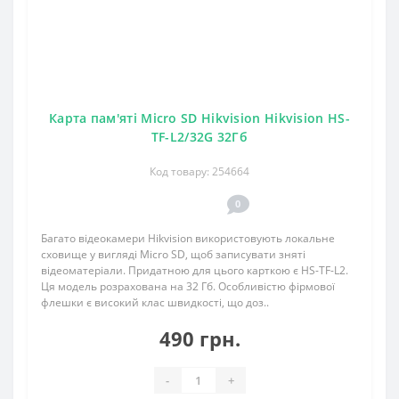
Карта пам'яті Micro SD Hikvision Hikvision HS-
TF-L2/32G 32Гб
Код товару: 254664
0
Багато відеокамери Hikvision використовують локальне
сховище у вигляді Micro SD, щоб записувати зняті
відеоматеріали. Придатною для цього карткою є HS-TF-L2.
Ця модель розрахована на 32 Гб. Особливістю фірмової
флешки є високий клас швидкості, що доз..
490 грн.
-
+