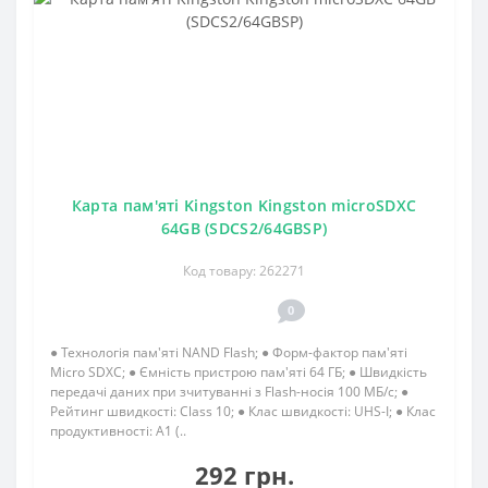
Карта пам'яті Kingston Kingston microSDXC
64GB (SDCS2/64GBSP)
Код товару: 262271
0
● Технологія пам'яті NAND Flash; ● Форм-фактор пам'яті
Micro SDXC; ● Ємність пристрою пам'яті 64 ГБ; ● Швидкість
передачі даних при зчитуванні з Flash-носія 100 МБ/с; ●
Рейтинг швидкості: Class 10; ● Клас швидкості: UHS-I; ● Клас
продуктивності: A1 (..
292 грн.