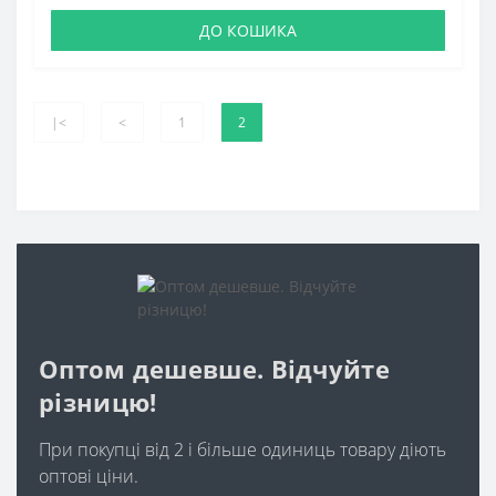
ДО КОШИКА
|<
<
1
2
Оптом дешевше. Відчуйте
різницю!
При покупці від 2 і більше одиниць товару діють
оптові ціни.