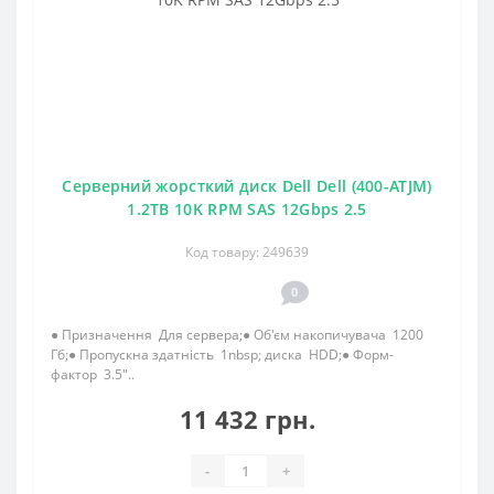
Серверний жорсткий диск Dell Dell (400-ATJM)
1.2TB 10K RPM SAS 12Gbps 2.5
Код товару: 249639
0
● Призначення Для сервера;● Об'єм накопичувача 1200
Гб;● Пропускна здатність 1nbsp; диска HDD;● Форм-
фактор 3.5"..
11 432 грн.
-
+