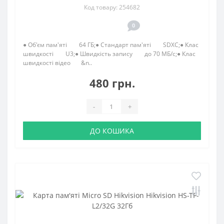
Код товару: 254682
0
● Об'єм пам'яті 64 ГБ;● Стандарт пам'яті SDXC;● Клас
швидкості U3;● Швидкість запису до 70 МБ/с;● Клас
швидкості відео &n..
480 грн.
-
+
ДО КОШИКА