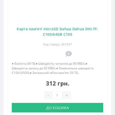
Карта пам'яті microSD Dahua Dahua DHI-TF-
C100/64GB C100
Код товару: 261837
0
● Ємність 64 ГБ;● Швидкість читання до 95 МБ/с;●
Швидкість запису до 65 МБ/с;● Номінальна швидкість
C10/U3/V30;● Загальний об'єм пам'яті 33 ТБ..
312 грн.
-
+
ДО КОШИКА