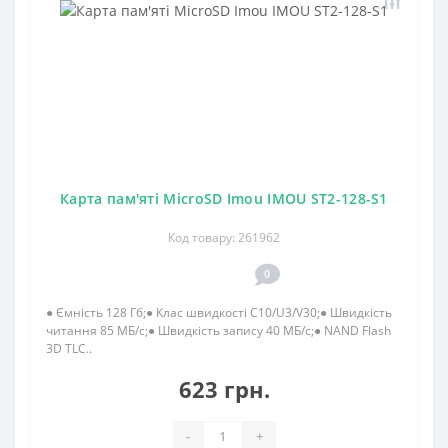
Карта пам'яті MicroSD Imou IMOU ST2-128-S1
Код товару: 261962
0
● Ємність 128 Гб;● Клас швидкості C10/U3/V30;● Швидкість
читання 85 МБ/с;● Швидкість запису 40 МБ/с;● NAND Flash
3D TLC..
623 грн.
-
+