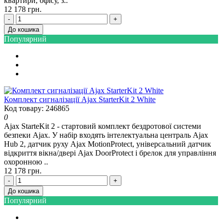
квартири, офісу, з..
12 178 грн.
-
+
До кошика
Популярний
Комплект сигналізації Ajax StarterKit 2 White
Код товару: 246865
0
Ajax StarteKit 2 - стартовий комплект бездротової системи
безпеки Ajax. У набір входять інтелектуальна централь Ajax
Hub 2, датчик руху Ajax MotionProtect, універсальний датчик
відкриття вікна/двері Ajax DoorProtect і брелок для управління
охоронною ..
12 178 грн.
-
+
До кошика
Популярний