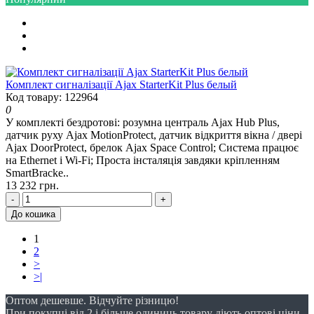
Комплект сигналізації Ajax StarterKit Plus белый
Код товару: 122964
0
У комплекті бездротові: розумна централь Ajax Hub Plus,
датчик руху Ajax MotionProtect, датчик відкриття вікна / двері
Ajax DoorProtect, брелок Ajax Space Control; Система працює
на Ethernet і Wi-Fi; Проста інсталяція завдяки кріпленням
SmartBracke..
13 232 грн.
-
+
До кошика
1
2
>
>|
Оптом дешевше. Відчуйте різницю!
При покупці від 2 і більше одиниць товару діють оптові ціни.