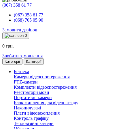
(067) 358 61 77
(067) 358 61 77
(068) 705 05 90
Замовити дзвінок
0
0 грн.
Зробити замовлення
Категорії
Категорії
Безпека
Камери відеоспостереження
PTZ-камери
Комплекти відеоспостереження
Реєстратори мови
Портативні камери
Блок живлення для відеонагладу
Накопичувачі
Плати відеозахоплення
Контроль трафіку
Тепловізійні камери
Об'єктиви