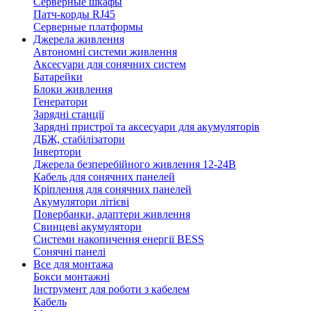
Серверные шкафы
Патч-корды RJ45
Серверные платформы
Джерела живлення
Автономні системи живлення
Аксесуари для сонячних систем
Батарейки
Блоки живлення
Генератори
Зарядні станції
Зарядні пристрої та аксесуари для акумуляторів
ДБЖ, стабілізатори
Інвертори
Джерела безперебійного живлення 12-24В
Кабель для сонячних панелей
Кріплення для сонячних панелей
Акумулятори літієві
Повербанки, адаптери живлення
Свинцеві акумулятори
Системи накопичення енергії BESS
Сонячні панелі
Все для монтажа
Бокси монтажні
Інструмент для роботи з кабелем
Кабель