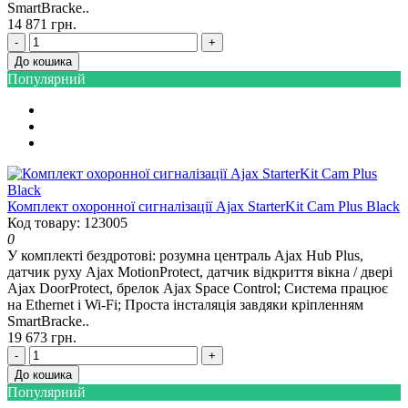
SmartBracke..
14 871 грн.
-
+
До кошика
Популярний
Комплект охоронної сигналізації Ajax StarterKit Cam Plus Black
Код товару: 123005
0
У комплекті бездротові: розумна централь Ajax Hub Plus,
датчик руху Ajax MotionProtect, датчик відкриття вікна / двері
Ajax DoorProtect, брелок Ajax Space Control; Система працює
на Ethernet і Wi-Fi; Проста інсталяція завдяки кріпленням
SmartBracke..
19 673 грн.
-
+
До кошика
Популярний