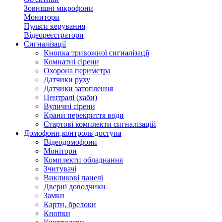
Зовнішні мікрофони
Монитори
Пульти керування
Відеореєстратори
Сигналізації
Кнопка тривожної сигналізації
Комнатні сірени
Охорона периметра
Датчики руху
Датчики затоплення
Централі (хаби)
Вуличні сірени
Крани перекриття води
Стартові комплекти сигналізацій
Домофони,контроль доступа
Відеодомофони
Монітори
Комплекти обладнання
Зчитувачі
Викликові панелі
Дверні доводчики
Замки
Карти, брелоки
Кнопки