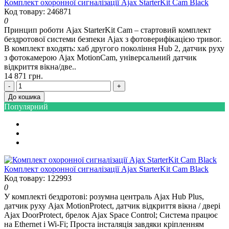
Комплект охоронної сигналізації Ajax StarterKit Cam Black
Код товару: 246871
0
Принцип роботи Ajax StarterKit Cam – стартовий комплект
бездротової системи безпеки Ajax з фотоверифікацією тривог.
В комплект входять: хаб другого покоління Hub 2, датчик руху
з фотокамерою Ajax MotionCam, універсальний датчик
відкриття вікна/две..
14 871 грн.
-
+
До кошика
Популярний
Комплект охоронної сигналізації Ajax StarterKit Cam Black
Код товару: 122993
0
У комплекті бездротові: розумна централь Ajax Hub Plus,
датчик руху Ajax MotionProtect, датчик відкриття вікна / двері
Ajax DoorProtect, брелок Ajax Space Control; Система працює
на Ethernet і Wi-Fi; Проста інсталяція завдяки кріпленням