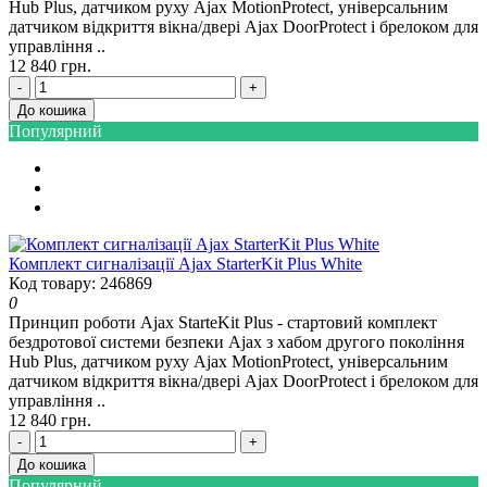
Hub Plus, датчиком руху Ajax MotionProtect, універсальним
датчиком відкриття вікна/двері Ajax DoorProtect і брелоком для
управління ..
12 840 грн.
-
+
До кошика
Популярний
Комплект сигналізації Ajax StarterKit Plus White
Код товару: 246869
0
Принцип роботи Ajax StarteKit Plus - стартовий комплект
бездротової системи безпеки Ajax з хабом другого покоління
Hub Plus, датчиком руху Ajax MotionProtect, універсальним
датчиком відкриття вікна/двері Ajax DoorProtect і брелоком для
управління ..
12 840 грн.
-
+
До кошика
Популярний