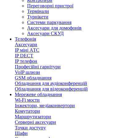
Контролери
Переговорні пристрої
Термінали
Турнікети
Системи паркування
Аксесуари для домофонів
Аксесуари СКУД
Телефонія
Аксесуари
IP міні АТС
IP DECT
IP телефон
Професійні гарнітури
VoIP шлюзи
GSM обладнання
Обладнання для аудіоконференцій
Обладнання для відеоконференцій
Мережеве обладнання
Wi-Fi мости
Інжектори, медіаконвертори
Комутатори
Маршрутизатори
Серверні аксесуари
Точки доступу
Шафи