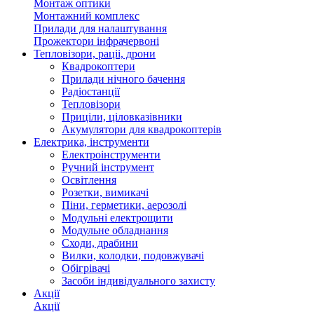
Монтаж оптики
Монтажний комплекс
Прилади для налаштування
Прожектори інфрачервоні
Тепловізори, раціі, дрони
Квадрокоптери
Прилади нічного бачення
Радіостанції
Тепловізори
Приціли, ціловказівники
Акумулятори для квадрокоптерів
Електрика, інструменти
Електроінструменти
Ручний інструмент
Освітлення
Розетки, вимикачі
Піни, герметики, аерозолі
Модульні електрощити
Модульне обладнання
Сходи, драбини
Вилки, колодки, подовжувачі
Обігрівачі
Засоби індивідуального захисту
Акції
Акції