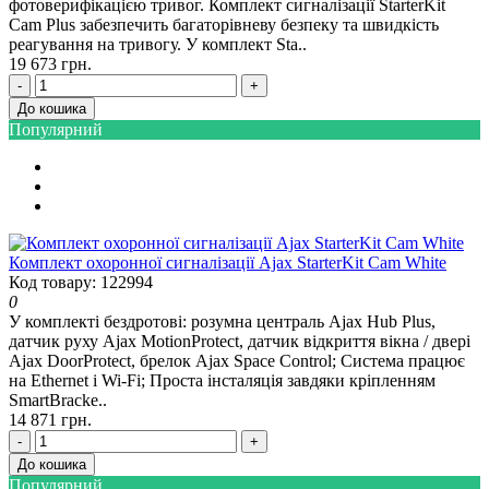
фотоверифікацією тривог. Комплект сигналізації StarterKit
Cam Plus забезпечить багаторівневу безпеку та швидкість
реагування на тривогу. У комплект Sta..
19 673 грн.
-
+
До кошика
Популярний
Комплект охоронної сигналізації Ajax StarterKit Cam White
Код товару: 122994
0
У комплекті бездротові: розумна централь Ajax Hub Plus,
датчик руху Ajax MotionProtect, датчик відкриття вікна / двері
Ajax DoorProtect, брелок Ajax Space Control; Система працює
на Ethernet і Wi-Fi; Проста інсталяція завдяки кріпленням
SmartBracke..
14 871 грн.
-
+
До кошика
Популярний