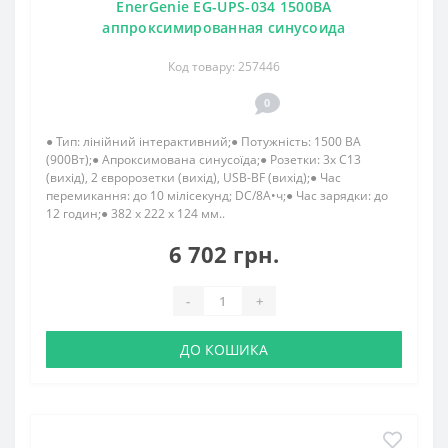
EnerGenie EG-UPS-034 1500ВA
аппроксимированная синусоида
Код товару: 257446
0
● Тип: лінійний інтерактивний;● Потужність: 1500 ВА
(900Вт);● Апроксимована синусоїда;● Розетки: 3x C13
(вихід), 2 євророзетки (вихід), USB-BF (вихід);● Час
перемикання: до 10 мілісекунд; DC/8А•ч;● Час зарядки: до
12 годин;● 382 x 222 x 124 мм..
6 702 грн.
-
+
ДО КОШИКА