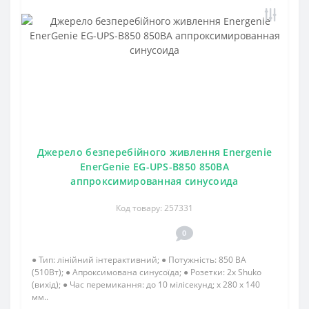
Джерело безперебійного живлення Energenie
EnerGenie EG-UPS-B850 850ВA
аппроксимированная синусоида
Код товару: 257331
0
● Тип: лінійний інтерактивний; ● Потужність: 850 ВА
(510Вт); ● Апроксимована синусоїда; ● Розетки: 2х Shuko
(вихід); ● Час перемикання: до 10 мілісекунд; x 280 x 140
мм..