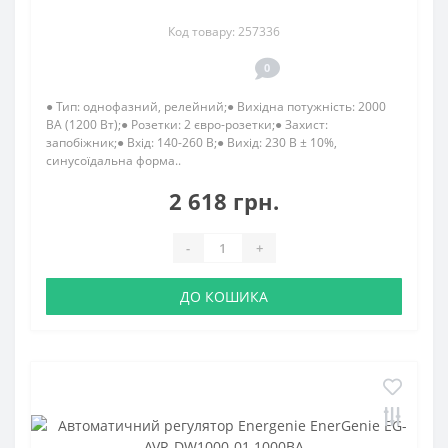
Код товару: 257336
0
● Тип: однофазний, релейний;● Вихідна потужність: 2000
ВА (1200 Вт);● Розетки: 2 євро-розетки;● Захист:
запобіжник;● Вхід: 140-260 В;● Вихід: 230 В ± 10%,
синусоїдальна форма..
2 618 грн.
-
+
ДО КОШИКА