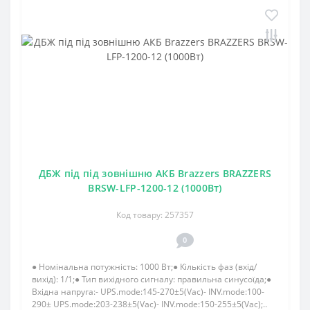
ДБЖ під під зовнішню АКБ Brazzers BRAZZERS
BRSW-LFP-1200-12 (1000Вт)
Код товару: 257357
0
● Номінальна потужність: 1000 Вт;● Кількість фаз (вхід/
вихід): 1/1;● Тип вихідного сигналу: правильна синусоїда;●
Вхідна напруга:- UPS.mode:145-270±5(Vac)- INV.mode:100-
290± UPS.mode:203-238±5(Vac)- INV.mode:150-255±5(Vac);..