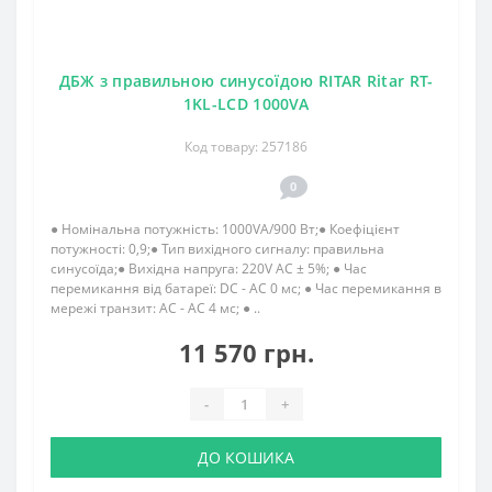
ДБЖ з правильною синусоїдою RITAR Ritar RT-
1KL-LCD 1000VA
Код товару: 257186
0
● Номінальна потужність: 1000VA/900 Вт;● Коефіцієнт
потужності: 0,9;● Тип вихідного сигналу: правильна
синусоїда;● Вихідна напруга: 220V AC ± 5%; ● Час
перемикання від батареї: DC - AC 0 мс; ● Час перемикання в
мережі транзит: AC - AC 4 мс; ● ..
11 570 грн.
-
+
ДО КОШИКА