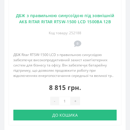
ДБЖ з правильною синусоїдою під зовнішній
АКБ RITAR RITAR RTSW-1500 LCD 1500ВА 12В
Код товару: 252188
0
ДБЖ Ritar RTSW-1500 LCD з правильною синусоїдою
забезпечує високопродуктивний захист комп'ютерних
систем для бізнесу та офісу. Він забезпечує батарейну
підтримку, що дозволяє продовжити роботу при
відключеннях енергопостачання середньої та великої тр..
8 815 грн.
-
+
ДО КОШИКА