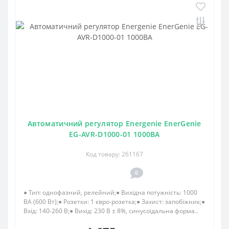
Автоматичний регулятор Energenie EnerGenie
EG-AVR-D1000-01 1000ВА
Код товару: 261167
0
● Тип: однофазний, релейний;● Вихідна потужність: 1000
ВА (600 Вт);● Розетки: 1 євро-розетка;● Захист: запобіжник;●
Вхід: 140-260 В;● Вихід: 230 В ± 8%, синусоїдальна форма..