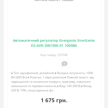
Автоматичний регулятор Energenie EnerGenie
EG-AVR-DW1000-01 1000ВА
Код товару: 259548
0
● Тип: однофазний, релейний;● Вихідна потужність: 1000
ВА (600 Вт);● Розетки: 1 євро-розетка;● Повний захист: від
підвищення та зниження напруги, перегріву, короткого
замикання та перевантаження;● Вхід: 140-260 В;● Вихід:
230 В; 10%, синусоїдальна фо..
1 675 грн.