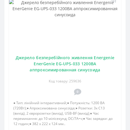
Джерело безперебійного живлення Energenie
EnerGenie EG-UPS-033 1200ВA
аппроксимированная синусоида
Код товару: 259636
0
● Тип: лінійний інтерактивний;● Потужність: 1200 ВА
(720Вт);● Апроксимована синусоїда;● Розетки: 3x C13
(вихід), 2 євророзетки (вихід), USB-BF (вихід);● Час
перемикання: до 10 мілісекунд; DC/7А•ч;● Час зарядки: до
12 годин;● 382 x 222 x 124 мм..