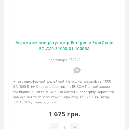
Автоматичний регулятор Energenie EnerGenie
EG-AVR-E1000-01 1000ВА
Код товару: 257340
0
● Тип: однофазний, релейний;● Вихідна потужність: 1000
ВА (600 Вт);● Кількість розеток: 4 x EURO;● Повний захист:
від підвищення та зниження напруги, перегріву, короткого
замикання та перевантаження;● Вхід: 150-280 В;● Вихід:
220 В; 10%, синусоїдальн..
1 675 грн.
-
+