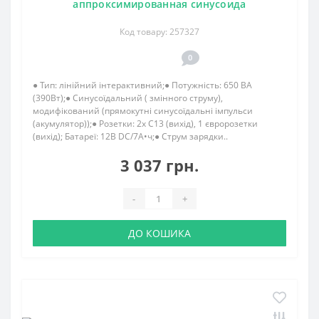
аппроксимированная синусоида
Код товару: 257327
0
● Тип: лінійний інтерактивний;● Потужність: 650 ВА
(390Вт);● Синусоїдальний ( змінного струму),
модифікований (прямокутні синусоїдальні імпульси
(акумулятор));● Розетки: 2x C13 (вихід), 1 євророзетки
(вихід); Батареї: 12В DC/7А•ч;● Струм зарядки..
3 037 грн.
-
+
ДО КОШИКА