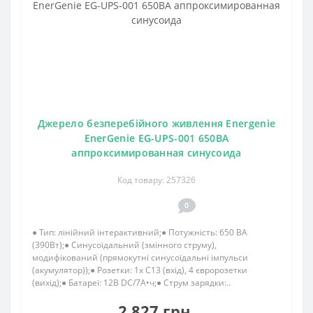
Джерело безперебійного живлення Energenie
EnerGenie EG-UPS-001 650ВA
аппроксимированная синусоида
Код товару: 257326
0
● Тип: лінійний інтерактивний;● Потужність: 650 ВА
(390Вт);● Синусоїдальний (змінного струму),
модифікований (прямокутні синусоїдальні імпульси
(акумулятор));● Розетки: 1x C13 (вхід), 4 євророзетки
(вихід);● Батареї: 12В DC/7А•ч;● Струм зарядки:..
2 827 грн.