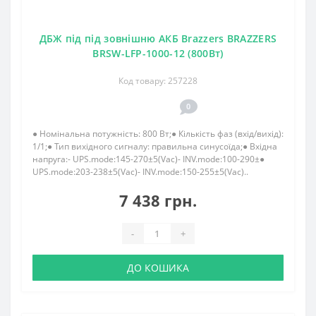
ДБЖ під під зовнішню АКБ Brazzers BRAZZERS
BRSW-LFP-1000-12 (800Вт)
Код товару: 257228
0
● Номінальна потужність: 800 Вт;● Кількість фаз (вхід/вихід):
1/1;● Тип вихідного сигналу: правильна синусоїда;● Вхідна
напруга:- UPS.mode:145-270±5(Vac)- INV.mode:100-290±●
UPS.mode:203-238±5(Vac)- INV.mode:150-255±5(Vac)..
7 438 грн.
-
+
ДО КОШИКА