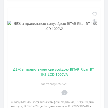
ДБЖ з правильною синусоїдою RITAR Ritar RT-
1KS-LCD 1000VA
Код товару: 259023
0
● Тип ДБЖ: On-Line;● Кількість фаз (вхід/вихід): 1/1;● Вхідна
напруга, В: 140 – 285;● Вихідна напруга, В: 220/230/240;●