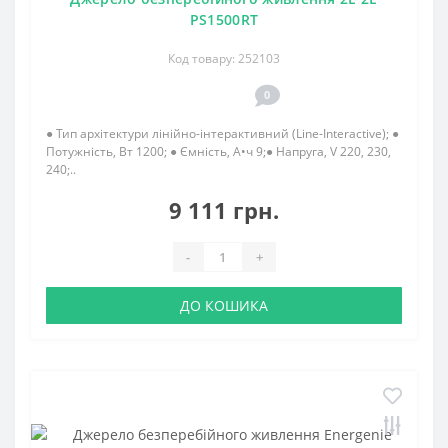
PS1500RT
Код товару: 252103
0
● Тип архітектури лінійно-інтерактивний (Line-Interactive); ●
Потужність, Вт 1200; ● Ємність, А•ч 9;● Напруга, V 220, 230,
240;..
9 111 грн.
-
+
ДО КОШИКА