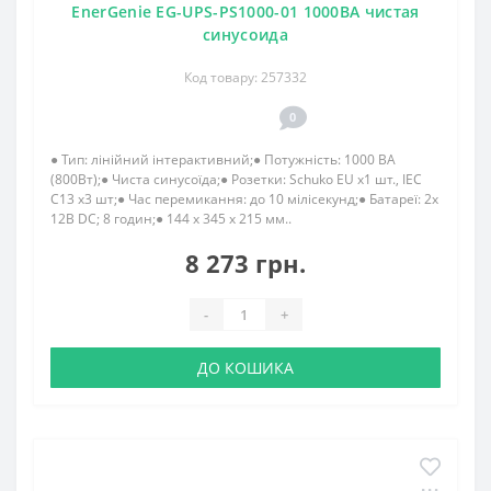
EnerGenie EG-UPS-PS1000-01 1000ВA чистая
синусоида
Код товару: 257332
0
● Тип: лінійний інтерактивний;● Потужність: 1000 ВА
(800Вт);● Чиста синусоїда;● Розетки: Schuko EU x1 шт., IEC
C13 x3 шт;● Час перемикання: до 10 мілісекунд;● Батареї: 2x
12В DC; 8 годин;● 144 х 345 х 215 мм..
8 273 грн.
-
+
ДО КОШИКА