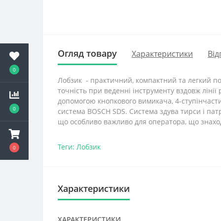
Огляд товару
Характеристики
Від
0
Лобзик - практичний, компактний та легкий по
точність при веденні інструменту вздовж лінії
допомогою кнопкового вимикача, 4-ступінчаст
0
система BOSCH SDS. Система здува тирси і пат
що особливо важливо для оператора, що знахо
Теги:
Лобзик
0
Характеристики
ХАРАКТЕРИСТИКИ