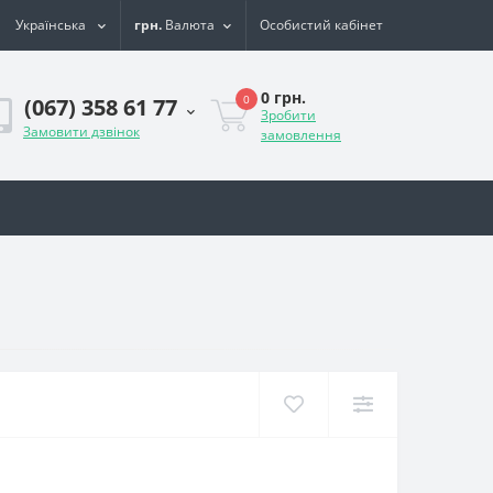
Українська
грн.
Валюта
Особистий кабінет
0 грн.
0
(067) 358 61 77
Зробити
Замовити дзвінок
замовлення