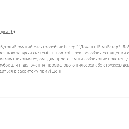
гуки (0)
бутовий ручний електролобзик із серії "Домашній майстер". Ло
 розпилу завдяки системі CutControl. Електролобзик оснащений 
им маятниковим ходом. Для простої зміни лобзикових полотен у
рубок для підключення промислового пилососа або стружковідсм
диться в закритому приміщенні.