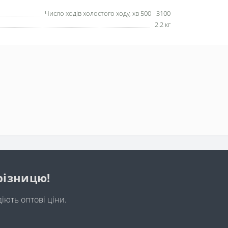
Число ходів холостого ходу, хв 500 - 3100
2.2 кг
різницю!
діють оптові ціни.