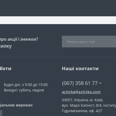
ро акції і знижки?
силку
оботи
Наші контакти
(067) 358 61 77
Будні дні: з 9:00 до 19:00
Вихідні: субота, неділя
activka@activka.com
03057, Україна, м. Київ,
ціальних мережах:
вул. Марії Капніст, 8/4, інстит
Гідромеханіки, оф. 427