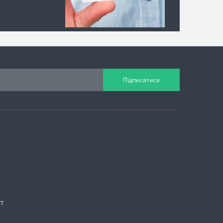
Підписатися
ут