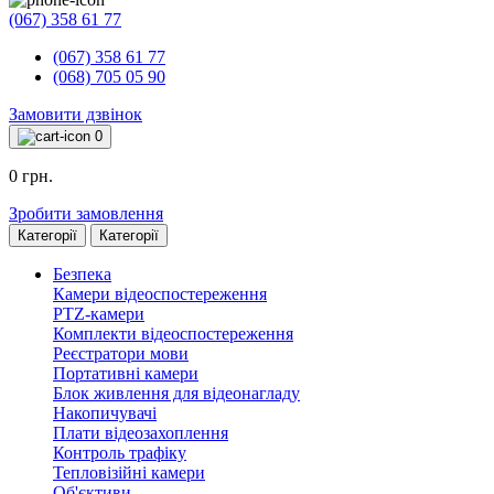
(067) 358 61 77
(067) 358 61 77
(068) 705 05 90
Замовити дзвінок
0
0 грн.
Зробити замовлення
Категорії
Категорії
Безпека
Камери відеоспостереження
PTZ-камери
Комплекти відеоспостереження
Реєстратори мови
Портативні камери
Блок живлення для відеонагладу
Накопичувачі
Плати відеозахоплення
Контроль трафіку
Тепловізійні камери
Об'єктиви