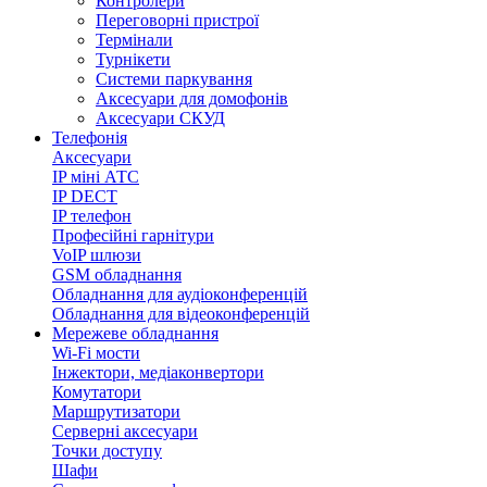
Контролери
Переговорні пристрої
Термінали
Турнікети
Системи паркування
Аксесуари для домофонів
Аксесуари СКУД
Телефонія
Аксесуари
IP міні АТС
IP DECT
IP телефон
Професійні гарнітури
VoIP шлюзи
GSM обладнання
Обладнання для аудіоконференцій
Обладнання для відеоконференцій
Мережеве обладнання
Wi-Fi мости
Інжектори, медіаконвертори
Комутатори
Маршрутизатори
Серверні аксесуари
Точки доступу
Шафи