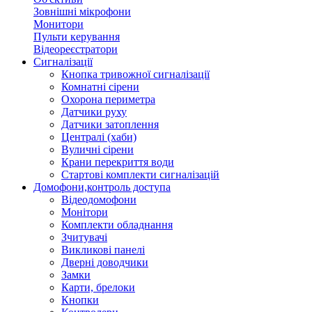
Зовнішні мікрофони
Монитори
Пульти керування
Відеореєстратори
Сигналізації
Кнопка тривожної сигналізації
Комнатні сірени
Охорона периметра
Датчики руху
Датчики затоплення
Централі (хаби)
Вуличні сірени
Крани перекриття води
Стартові комплекти сигналізацій
Домофони,контроль доступа
Відеодомофони
Монітори
Комплекти обладнання
Зчитувачі
Викликові панелі
Дверні доводчики
Замки
Карти, брелоки
Кнопки