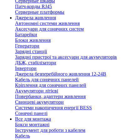
Серверные шкафы
Патч-корды RJ45
Серверные платформы
Джерела живлення
Автономні системи живлення
Аксесуари для сонячних систем
Батарейки
Блоки живлення
Генератори
Зарядні станції
Зарядні пристрої та аксесуари для акумуляторів
ДБЖ, стабілізатори
Інвертори
Джерела безперебійного живлення 12-24В
Кабель для сонячних панелей
Кріплення для сонячних панелей
Акумулятори літієві
Повербанки, адаптери живлення
Свинцеві акумулятори
Системи накопичення енергії BESS
Сонячні панелі
Все для монтажа
Бокси монтажні
Інструмент для роботи з кабелем
Кабель