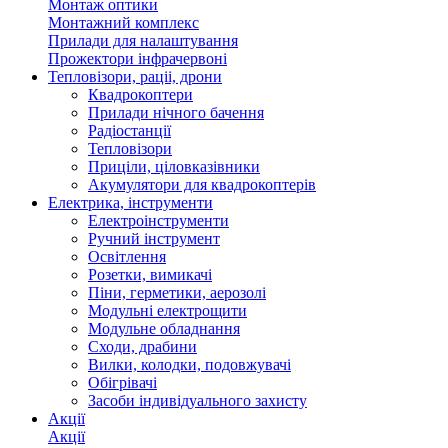
Монтаж оптики
Монтажний комплекс
Прилади для налаштування
Прожектори інфрачервоні
Тепловізори, раціі, дрони
Квадрокоптери
Прилади нічного бачення
Радіостанції
Тепловізори
Приціли, ціловказівники
Акумулятори для квадрокоптерів
Електрика, інструменти
Електроінструменти
Ручний інструмент
Освітлення
Розетки, вимикачі
Піни, герметики, аерозолі
Модульні електрощити
Модульне обладнання
Сходи, драбини
Вилки, колодки, подовжувачі
Обігрівачі
Засоби індивідуального захисту
Акції
Акції