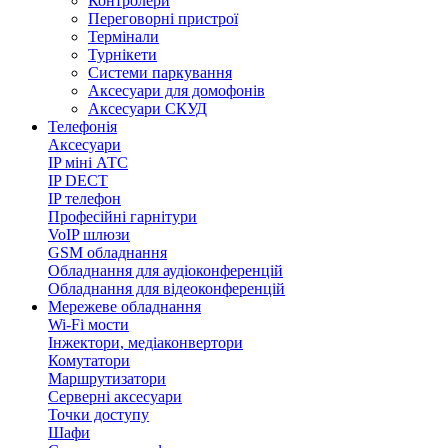
Контролери
Переговорні пристрої
Термінали
Турнікети
Системи паркування
Аксесуари для домофонів
Аксесуари СКУД
Телефонія
Аксесуари
IP міні АТС
IP DECT
IP телефон
Професійні гарнітури
VoIP шлюзи
GSM обладнання
Обладнання для аудіоконференцій
Обладнання для відеоконференцій
Мережеве обладнання
Wi-Fi мости
Інжектори, медіаконвертори
Комутатори
Маршрутизатори
Серверні аксесуари
Точки доступу
Шафи