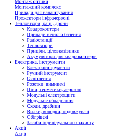
Монтаж оптики
Монтажний комплекс
Прилади для налаштування
Прожектори інфрачервоні
Тепловізори, раціі, дрони
Квадрокоптери
Прилади нічного бачення
Радіостанції
Тепловізори
Приціли, ціловказівники
Акумулятори для квадрокоптерів
Електрика, інструменти
Електроінструменти
Ручний інструмент
Освітлення
Розетки, вимикачі
Піни, герметики, аерозолі
Модульні електрощити
Модульне обладнання
Сходи, драбини
Вилки, колодки, подовжувачі
Обігрівачі
Засоби індивідуального захисту
Акції
Акції