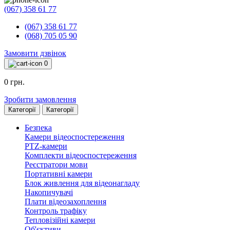
(067) 358 61 77
(067) 358 61 77
(068) 705 05 90
Замовити дзвінок
0
0 грн.
Зробити замовлення
Категорії
Категорії
Безпека
Камери відеоспостереження
PTZ-камери
Комплекти відеоспостереження
Реєстратори мови
Портативні камери
Блок живлення для відеонагладу
Накопичувачі
Плати відеозахоплення
Контроль трафіку
Тепловізійні камери
Об'єктиви