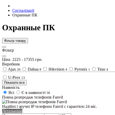
Сигналізації
Охранные ПК
Охранные ПК
Фільтр товару
Фільтр
Ціна
2225
-
17355
грн.
Виробник
Ajax
Dahua
Hikvision
Pyronix
Tiras
26
8
4
1
4
U-Prox
13
Показати все
Наявність
Всі
Є в наявності
58
Повна розпродаж телефонів Fanvil
Надійні і зручні IP телефони Fanvil c гарантією 24 міс.
Детальніше