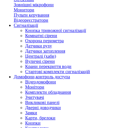
Зовнішні мікрофони
Монитори
Пульти керування
Відеореєстратори
Сигналізації
Кнопка тривожної сигналізації
Комнатні сірени
Охорона периметра
Датчики руху
Датчики затоплення
Централі (хаби)
Вуличні сірени
Крани перекриття води
Стартові комплекти сигналізацій
Домофони,контроль доступа
Відеодомофони
Монітори
Комплекти обладнання
Зчитувачі
Викликові панелі
Дверні доводчики
Замки
Карти, брелоки
Кнопки