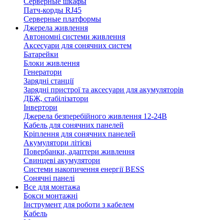
Серверные шкафы
Патч-корды RJ45
Серверные платформы
Джерела живлення
Автономні системи живлення
Аксесуари для сонячних систем
Батарейки
Блоки живлення
Генератори
Зарядні станції
Зарядні пристрої та аксесуари для акумуляторів
ДБЖ, стабілізатори
Інвертори
Джерела безперебійного живлення 12-24В
Кабель для сонячних панелей
Кріплення для сонячних панелей
Акумулятори літієві
Повербанки, адаптери живлення
Свинцеві акумулятори
Системи накопичення енергії BESS
Сонячні панелі
Все для монтажа
Бокси монтажні
Інструмент для роботи з кабелем
Кабель