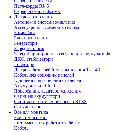
Серверные шкафы
Патч-корды RJ45
Серверные платформы
Джерела живлення
Автономні системи живлення
Аксесуари для сонячних систем
Батарейки
Блоки живлення
Генератори
Зарядні станції
Зарядні пристрої та аксесуари для акумуляторів
ДБЖ, стабілізатори
Інвертори
Джерела безперебійного живлення 12-24В
Кабель для сонячних панелей
Кріплення для сонячних панелей
Акумулятори літієві
Повербанки, адаптери живлення
Свинцеві акумулятори
Системи накопичення енергії BESS
Сонячні панелі
Все для монтажа
Бокси монтажні
Інструмент для роботи з кабелем
Кабель