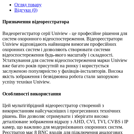
Огляд товару
Відгуки (0)
Призначення відеореєстратора
Видеорегистратор серії Uniview - це професійне рішення для
систем охоронного відеоспостереження. Відеореєстратори
Uniview відповідають найвищим вимогам професійних
охоронних систем і дозволяють створювати системи
відеоспостереження будь-якого масштабу і складності.
Устаткування для систем відеоспостереження марки Uniview
вже багато років присутній на ринку і користується
заслуженою популярністю у фахівців-інсталяторів. Висока
якість зображення і безвідмовна робота стали запорукою
успіху техніки Uniview.
Особливості використання
Цей мультігібрідний відеореєстратор створений з
використанням найсучасніших і прогресивних технічних
рішень. Він дозволяє отримувати і зберігати високо
деталізоване зображення відразу з AHD, CVI, TVI, CVBS і IP
камер, що важливо для модернізованих охоронних систем.
Реєстратор має 8 BNC входів для підключення аналогових