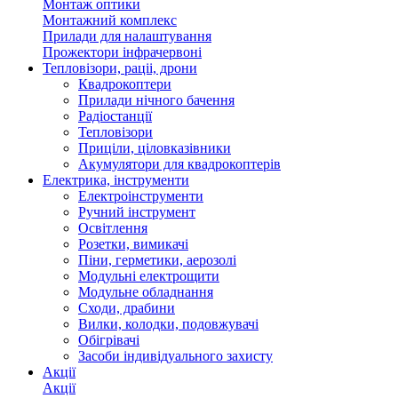
Монтаж оптики
Монтажний комплекс
Прилади для налаштування
Прожектори інфрачервоні
Тепловізори, раціі, дрони
Квадрокоптери
Прилади нічного бачення
Радіостанції
Тепловізори
Приціли, ціловказівники
Акумулятори для квадрокоптерів
Електрика, інструменти
Електроінструменти
Ручний інструмент
Освітлення
Розетки, вимикачі
Піни, герметики, аерозолі
Модульні електрощити
Модульне обладнання
Сходи, драбини
Вилки, колодки, подовжувачі
Обігрівачі
Засоби індивідуального захисту
Акції
Акції