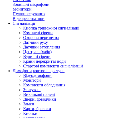
Зовнішні мікрофони
Монитори
Пульти керування
Відеореєстратори
Сигналізації
Кнопка тривожної сигналізації
Комнатні сірени
Охорона периметра
Датчики руху
Датчики затоплення
Централі (хаби)
Вуличні сірени
Крани перекриття води
Стартові комплекти сигналізацій
Домофони,контроль доступа
Відеодомофони
Монітори
Комплекти обладнання
Зчитувачі
Викликові панелі
Дверні доводчики
Замки
Карти, брелоки
Кнопки