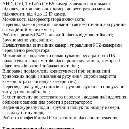
AHD, CVI, TVI або CVBS камер. Залежно від кількості
підключених аналогових камер, до реєстратора можна
підключити від 4 до 12 IP камер.
Можливості відеореєстратора включають:
Перегляд відео в режимі «онлайн» і автоматичний або ручний
ситуаційний менеджмент;
Роботу в режимі 24/7 і високий рівень відмовостійкості;
Зручне меню управління;
Налаштування звичайних камер і управління PTZ-камерами
через меню реєстратора;
Можливість віддаленого налаштування реєстратора з ПК;
налаштування параметрів відео: розкладу записи, компресії
відеопотоків, якості зображення та ін .;
Відправка повідомлень користувачеві при виникненні
тривожних подій ( виявлення руху ення, спроби закриття
камери, втрата сигналу з камери і ін.);
Перегляд архіву відеозаписів зі зручною функцією пошуку по
типу, датою події та ін .;
Захист доступу до реєстратора паролем і додавання/видалення
облікових записів для роботи з реєстратором;
Ведення журналу подій і зручний пошук по номіру камери,
час, дату і типу події;
Робота з професійним ПО для систем відеоспостереження.
Характеристики відеореєстратора