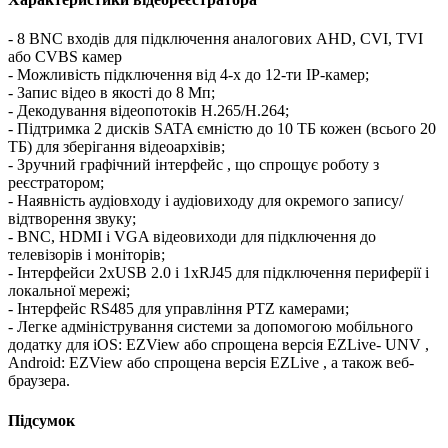
- 8 BNC входів для підключення аналогових AHD, CVI, TVI
або CVBS камер
- Можливість підключення від 4-х до 12-ти IP-камер;
- Запис відео в якості до 8 Мп;
- Декодування відеопотоків H.265/H.264;
- Підтримка 2 дисків SATA ємністю до 10 ТБ кожен (всього 20
ТБ) для зберігання відеоархівів;
- Зручний графічний інтерфейс , що спрощує роботу з
реєстратором;
- Наявність аудіовходу і аудіовиходу для окремого запису/
відтворення звуку;
- BNC, HDMI і VGA відеовиходи для підключення до
телевізорів і моніторів;
- Інтерфейси 2хUSB 2.0 і 1хRJ45 для підключення периферії і
локальної мережі;
- Інтерфейс RS485 для управління PTZ камерами;
- Легке адміністрування системи за допомогою мобільного
додатку для iOS: EZView або спрощена версія EZLive- UNV ,
Android: EZView або спрощена версія EZLive , а також веб-
браузера.
Підсумок