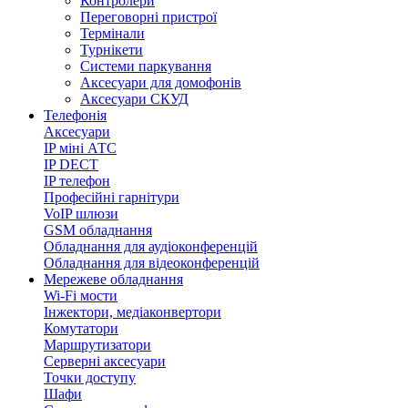
Контролери
Переговорні пристрої
Термінали
Турнікети
Системи паркування
Аксесуари для домофонів
Аксесуари СКУД
Телефонія
Аксесуари
IP міні АТС
IP DECT
IP телефон
Професійні гарнітури
VoIP шлюзи
GSM обладнання
Обладнання для аудіоконференцій
Обладнання для відеоконференцій
Мережеве обладнання
Wi-Fi мости
Інжектори, медіаконвертори
Комутатори
Маршрутизатори
Серверні аксесуари
Точки доступу
Шафи