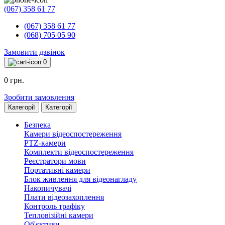
(067) 358 61 77
(067) 358 61 77
(068) 705 05 90
Замовити дзвінок
0
0 грн.
Зробити замовлення
Категорії
Категорії
Безпека
Камери відеоспостереження
PTZ-камери
Комплекти відеоспостереження
Реєстратори мови
Портативні камери
Блок живлення для відеонагладу
Накопичувачі
Плати відеозахоплення
Контроль трафіку
Тепловізійні камери
Об'єктиви