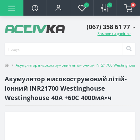
0
0
0
(067) 358 61 77
Замовити дзвінок
Акумулятор високострумовий літій-іонний INR21700 Westinghouse
Акумулятор високострумовий літій-
іонний INR21700 Westinghouse
Westinghouse 40А +60С 4000мА•ч