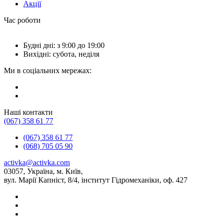
Акції
Час роботи
Будні дні: з 9:00 до 19:00
Вихідні: субота, неділя
Ми в соціальних мережах:
Наші контакти
(067) 358 61 77
(067) 358 61 77
(068) 705 05 90
activka@activka.com
03057, Україна, м. Київ,
вул. Марії Капніст, 8/4, інститут Гідромеханіки, оф. 427