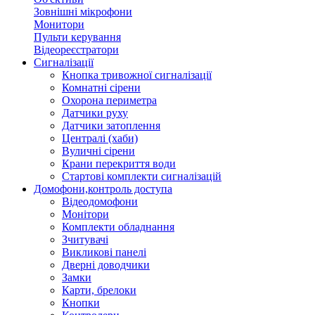
Зовнішні мікрофони
Монитори
Пульти керування
Відеореєстратори
Сигналізації
Кнопка тривожної сигналізації
Комнатні сірени
Охорона периметра
Датчики руху
Датчики затоплення
Централі (хаби)
Вуличні сірени
Крани перекриття води
Стартові комплекти сигналізацій
Домофони,контроль доступа
Відеодомофони
Монітори
Комплекти обладнання
Зчитувачі
Викликові панелі
Дверні доводчики
Замки
Карти, брелоки
Кнопки