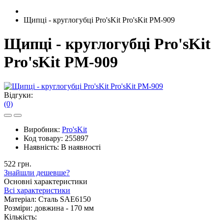
Щипці - круглогубці Pro'sKit Pro'sKit PM-909
Щипці - круглогубці Pro'sKit
Pro'sKit PM-909
Відгуки:
(0)
Виробник:
Pro'sKit
Код товару:
255897
Наявність:
В наявності
522 грн.
Знайшли дешевше?
Основні характеристики
Всі характеристики
Матеріал:
Сталь SAE6150
Розміри:
довжина - 170 мм
Кількість: