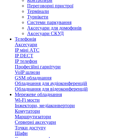
Контролери
Переговорні пристрої
Термінали
Турнікети
Системи паркування
Аксесуари для домофонів
Аксесуари СКУД
Телефонія
Аксесуари
IP міні АТС
IP DECT
IP телефон
Професійні гарнітури
VoIP шлюзи
GSM обладнання
Обладнання для аудіоконференцій
Обладнання для відеоконференцій
Мережеве обладнання
Wi-Fi мости
Інжектори, медіаконвертори
Комутатори
Маршрутизатори
Серверні аксесуари
Точки доступу
Шафи