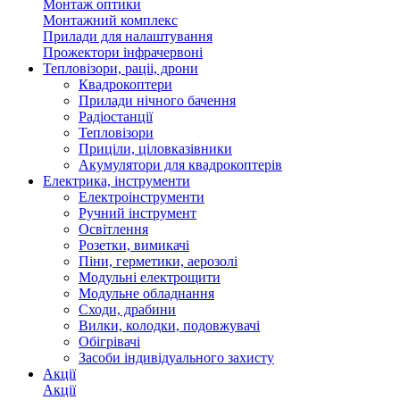
Монтаж оптики
Монтажний комплекс
Прилади для налаштування
Прожектори інфрачервоні
Тепловізори, раціі, дрони
Квадрокоптери
Прилади нічного бачення
Радіостанції
Тепловізори
Приціли, ціловказівники
Акумулятори для квадрокоптерів
Електрика, інструменти
Електроінструменти
Ручний інструмент
Освітлення
Розетки, вимикачі
Піни, герметики, аерозолі
Модульні електрощити
Модульне обладнання
Сходи, драбини
Вилки, колодки, подовжувачі
Обігрівачі
Засоби індивідуального захисту
Акції
Акції