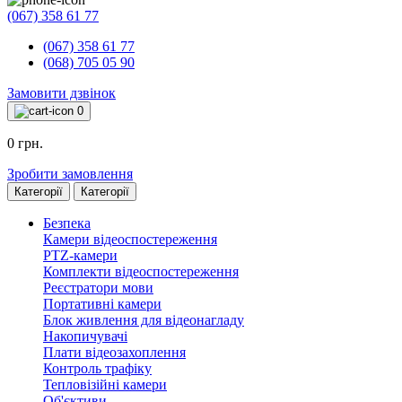
(067) 358 61 77
(067) 358 61 77
(068) 705 05 90
Замовити дзвінок
0
0 грн.
Зробити замовлення
Категорії
Категорії
Безпека
Камери відеоспостереження
PTZ-камери
Комплекти відеоспостереження
Реєстратори мови
Портативні камери
Блок живлення для відеонагладу
Накопичувачі
Плати відеозахоплення
Контроль трафіку
Тепловізійні камери
Об'єктиви