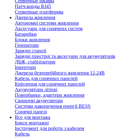
Серверные шкафы
Патч-корды RJ45
Серверные платформы
Джерела живлення
Автономні системи живлення
Аксесуари для сонячних систем
Батарейки
Блоки живлення
Генератори
Зарядні станції
Зарядні пристрої та аксесуари для акумуляторів
ДБЖ, стабілізатори
Інвертори
Джерела безперебійного живлення 12-24В
Кабель для сонячних панелей
Кріплення для сонячних панелей
Акумулятори літієві
Повербанки, адаптери живлення
Свинцеві акумулятори
Системи накопичення енергії BESS
Сонячні панелі
Все для монтажа
Бокси монтажні
Інструмент для роботи з кабелем
Кабель