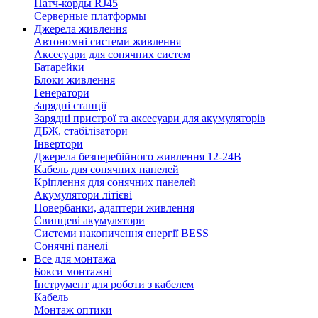
Патч-корды RJ45
Серверные платформы
Джерела живлення
Автономні системи живлення
Аксесуари для сонячних систем
Батарейки
Блоки живлення
Генератори
Зарядні станції
Зарядні пристрої та аксесуари для акумуляторів
ДБЖ, стабілізатори
Інвертори
Джерела безперебійного живлення 12-24В
Кабель для сонячних панелей
Кріплення для сонячних панелей
Акумулятори літієві
Повербанки, адаптери живлення
Свинцеві акумулятори
Системи накопичення енергії BESS
Сонячні панелі
Все для монтажа
Бокси монтажні
Інструмент для роботи з кабелем
Кабель
Монтаж оптики