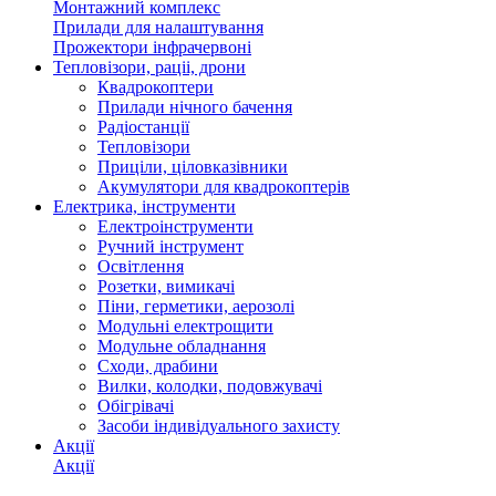
Монтажний комплекс
Прилади для налаштування
Прожектори інфрачервоні
Тепловізори, раціі, дрони
Квадрокоптери
Прилади нічного бачення
Радіостанції
Тепловізори
Приціли, ціловказівники
Акумулятори для квадрокоптерів
Електрика, інструменти
Електроінструменти
Ручний інструмент
Освітлення
Розетки, вимикачі
Піни, герметики, аерозолі
Модульні електрощити
Модульне обладнання
Сходи, драбини
Вилки, колодки, подовжувачі
Обігрівачі
Засоби індивідуального захисту
Акції
Акції