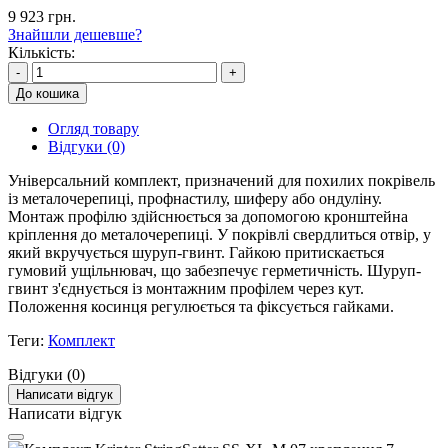
9 923 грн.
Знайшли дешевше?
Кількість:
-
+
До кошика
Огляд товару
Відгуки (0)
Універсальний комплект, призначений для похилих покрівель
із металочерепиці, профнастилу, шиферу або ондуліну.
Монтаж профілю здійснюється за допомогою кронштейна
кріплення до металочерепиці. У покрівлі свердлиться отвір, у
який вкручується шуруп-гвинт. Гайкою притискається
гумовий ущільнювач, що забезпечує герметичність. Шуруп-
гвинт з'єднується із монтажним профілем через кут.
Положення косинця регулюється та фіксується гайками.
Теги:
Комплект
Відгуки (0)
Написати відгук
Написати відгук