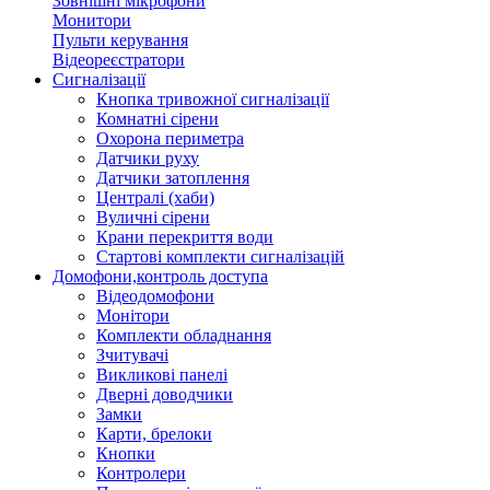
Зовнішні мікрофони
Монитори
Пульти керування
Відеореєстратори
Сигналізації
Кнопка тривожної сигналізації
Комнатні сірени
Охорона периметра
Датчики руху
Датчики затоплення
Централі (хаби)
Вуличні сірени
Крани перекриття води
Стартові комплекти сигналізацій
Домофони,контроль доступа
Відеодомофони
Монітори
Комплекти обладнання
Зчитувачі
Викликові панелі
Дверні доводчики
Замки
Карти, брелоки
Кнопки
Контролери