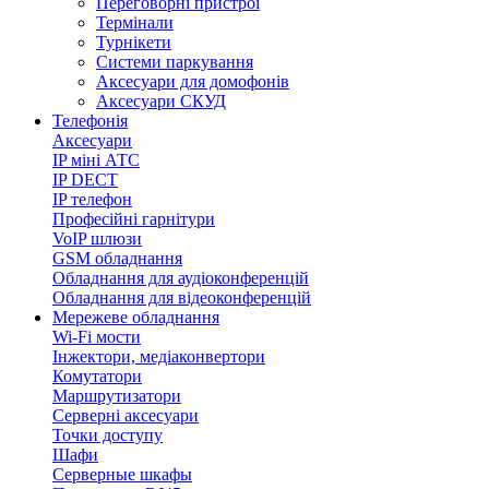
Переговорні пристрої
Термінали
Турнікети
Системи паркування
Аксесуари для домофонів
Аксесуари СКУД
Телефонія
Аксесуари
IP міні АТС
IP DECT
IP телефон
Професійні гарнітури
VoIP шлюзи
GSM обладнання
Обладнання для аудіоконференцій
Обладнання для відеоконференцій
Мережеве обладнання
Wi-Fi мости
Інжектори, медіаконвертори
Комутатори
Маршрутизатори
Серверні аксесуари
Точки доступу
Шафи
Серверные шкафы