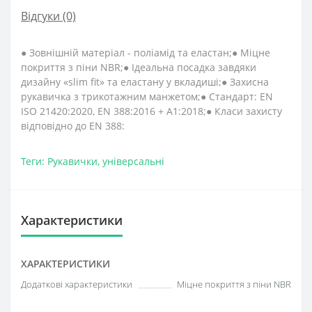
Відгуки (0)
● Зовнішній матеріал - поліамід та еластан;● Міцне
покриття з піни NBR;● Ідеальна посадка завдяки
дизайну «slim fit» та еластану у вкладиші;● Захисна
рукавичка з трикотажним манжетом;● Стандарт: EN
ISO 21420:2020, EN 388:2016 + A1:2018;● Класи захисту
відповідно до EN 388:
Теги:
Рукавички
,
універсальні
Характеристики
ХАРАКТЕРИСТИКИ
Додаткові характеристики
Міцне покриття з піни NBR