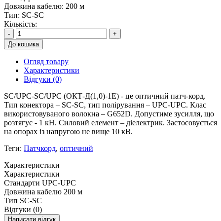
Довжина кабелю:
200 м
Тип:
SC-SC
Кількість:
-
+
До кошика
Огляд товару
Характеристики
Відгуки (0)
SC/UPC-SC/UPC (ОКТ-Д(1,0)-1Е) - це оптичний патч-корд.
Тип конектора – SC-SC, тип полірування – UPC-UPC. Клас
використовуваного волокна – G652D. Допустиме зусилля, що
розтягує - 1 кН. Силовий елемент – діелектрик. Застосовується
на опорах із напругою не вище 10 кВ.
Теги:
Патчкорд
,
оптичний
Характеристики
Характеристики
Стандарти
UPC-UPC
Довжина кабелю
200 м
Тип
SC-SC
Відгуки (0)
Написати відгук