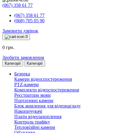
(067) 358 61 77
(067) 358 61 77
(068) 705 05 90
Замовити дзвінок
0
0 грн.
Зробити замовлення
Категорії
Категорії
Безпека
Камери відеоспостереження
PTZ-камери
Комплекти відеоспостереження
Реєстратори мови
Портативні камери
Блок живлення для відеонагладу
Накопичувачі
Плати відеозахоплення
Контроль трафіку
Тепловізійні камери
Об'єктиви