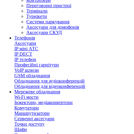
Контролери
Переговорні пристрої
Термінали
Турнікети
Системи паркування
Аксесуари для домофонів
Аксесуари СКУД
Телефонія
Аксесуари
IP міні АТС
IP DECT
IP телефон
Професійні гарнітури
VoIP шлюзи
GSM обладнання
Обладнання для аудіоконференцій
Обладнання для відеоконференцій
Мережеве обладнання
Wi-Fi мости
Інжектори, медіаконвертори
Комутатори
Маршрутизатори
Серверні аксесуари
Точки доступу
Шафи