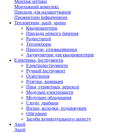
Монтаж оптики
Монтажний комплекс
Прилади для налаштування
Прожектори інфрачервоні
Тепловізори, раціі, дрони
Квадрокоптери
Прилади нічного бачення
Радіостанції
Тепловізори
Приціли, ціловказівники
Акумулятори для квадрокоптерів
Електрика, інструменти
Електроінструменти
Ручний інструмент
Освітлення
Розетки, вимикачі
Піни, герметики, аерозолі
Модульні електрощити
Модульне обладнання
Сходи, драбини
Вилки, колодки, подовжувачі
Обігрівачі
Засоби індивідуального захисту
Акції
Акції