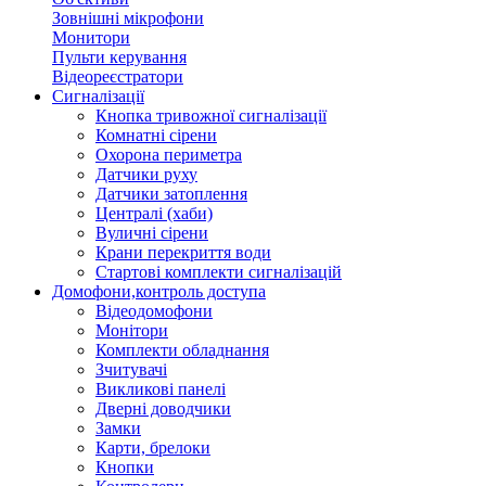
Зовнішні мікрофони
Монитори
Пульти керування
Відеореєстратори
Сигналізації
Кнопка тривожної сигналізації
Комнатні сірени
Охорона периметра
Датчики руху
Датчики затоплення
Централі (хаби)
Вуличні сірени
Крани перекриття води
Стартові комплекти сигналізацій
Домофони,контроль доступа
Відеодомофони
Монітори
Комплекти обладнання
Зчитувачі
Викликові панелі
Дверні доводчики
Замки
Карти, брелоки
Кнопки