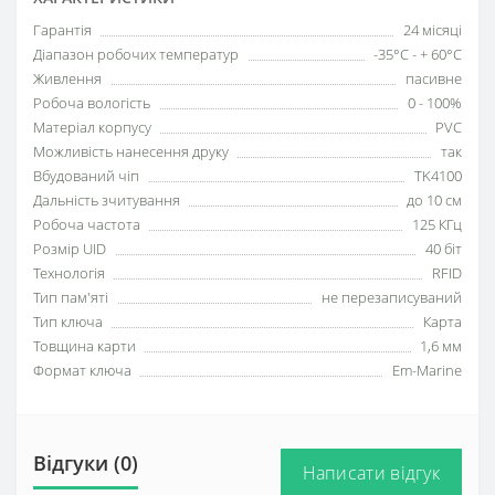
Гарантія
24 місяці
Діапазон робочих температур
-35°C - + 60°C
Живлення
пасивне
Робоча вологість
0 - 100%
Матеріал корпусу
PVC
Можливість нанесення друку
так
Вбудований чіп
TK4100
Дальність зчитування
до 10 см
Робоча частота
125 КГц
Розмір UID
40 біт
Технологія
RFID
Тип пам'яті
не перезаписуваний
Тип ключа
Карта
Товщина карти
1,6 мм
Формат ключа
Em-Marine
Відгуки (0)
Написати відгук